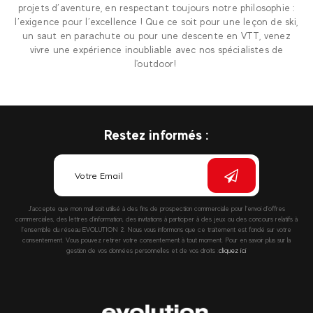
projets d’aventure, en respectant toujours notre philosophie :
l’exigence pour l’excellence ! Que ce soit pour une leçon de ski,
un saut en parachute ou pour une descente en VTT, venez
vivre une expérience inoubliable avec nos spécialistes de
l'outdoor!
Restez informés :
J’accepte que mon mail soit utilisé à des fins de prospection commerciale pour l’envoi d’offres
commerciales, des lettres d’information, des invitations à participer à des jeux ou des concours relatifs à
l’ensemble du réseau EVOLUTION 2. Nous vous informons que ce traitement est fondé sur votre
consentement. Vous pouvez retirer votre consentement à tout moment. Pour en savoir plus sur la
gestion de vos données personnelles et de vos droits :
cliquez ici