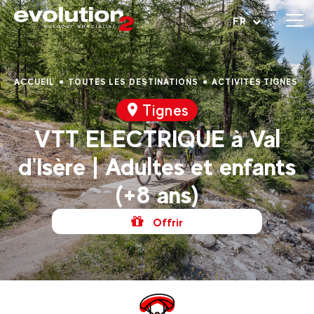
Ouvrir le menu
FR
ACCUEIL
TOUTES LES DESTINATIONS
ACTIVITÉS TIGNES
Tignes
VTT ELECTRIQUE à Val
d'Isère | Adultes et enfants
(+8 ans)
Offrir