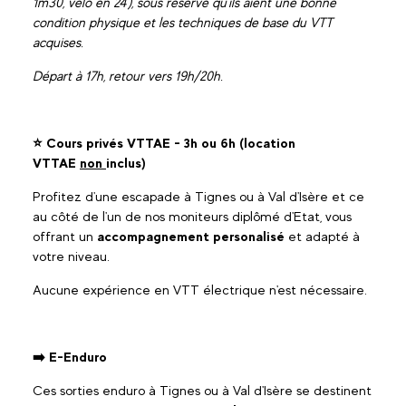
1m30, vélo en 24'), sous réserve qu'ils aient une bonne
condition physique et les techniques de base du VTT
acquises.
Départ à 17h, retour vers 19h/20h.
⭐ Cours privés VTTAE - 3h ou 6h (location
VTTAE
non
inclus)
Profitez d'une escapade à Tignes ou à Val d'Isère et ce
au côté de l'un de nos moniteurs diplômé d'Etat, vous
offrant un
accompagnement personalisé
et adapté à
votre niveau.
Aucune expérience en VTT électrique n'est nécessaire.
➡️ E-Enduro
Ces sorties enduro à Tignes ou à Val d'Isère se destinent