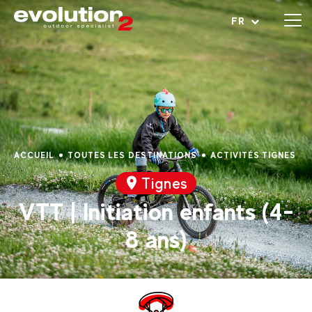
Ouvrir le menu
FR
ACCUEIL
TOUTES LES DESTINATIONS
ACTIVITÉS TIGNES
Tignes
VTT | Initiation enfants (4-
8 ans)