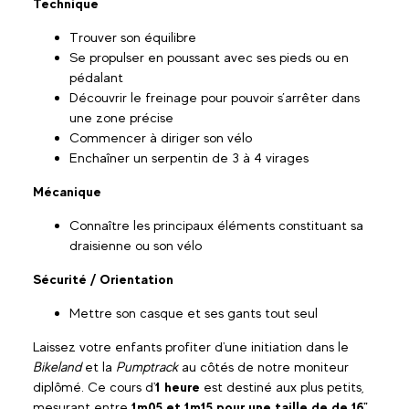
Technique
Trouver son équilibre
Se propulser en poussant avec ses pieds ou en
pédalant
Découvrir le freinage pour pouvoir s’arrêter dans
une zone précise
Commencer à diriger son vélo
Enchaîner un serpentin de 3 à 4 virages
Mécanique
Connaître les principaux éléments constituant sa
draisienne ou son vélo
Sécurité / Orientation
Mettre son casque et ses gants tout seul
Laissez votre enfants profiter d'une initiation dans le
Bikeland
et la
Pumptrack
au côtés de notre moniteur
diplômé. Ce cours d'
1 heure
est destiné aux plus petits,
mesurant entre
1m05 et 1m15 pour une taille de de 16"
.