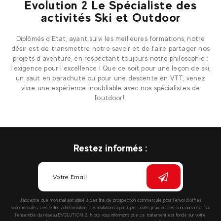
Evolution 2 Le Spécialiste des
activités Ski et Outdoor
Diplômés d’Etat, ayant suivi les meilleures formations, notre
désir est de transmettre notre savoir et de faire partager nos
projets d’aventure, en respectant toujours notre philosophie :
l’exigence pour l’excellence ! Que ce soit pour une leçon de ski,
un saut en parachute ou pour une descente en VTT, venez
vivre une expérience inoubliable avec nos spécialistes de
l'outdoor!
Restez informés :
J’accepte que mon mail soit utilisé à des fins de prospection commerciale pour l’envoi d’offres
commerciales, des lettres d’information, des invitations à participer à des jeux ou des concours relatifs à
l’ensemble du réseau EVOLUTION 2. Nous vous informons que ce traitement est fondé sur votre