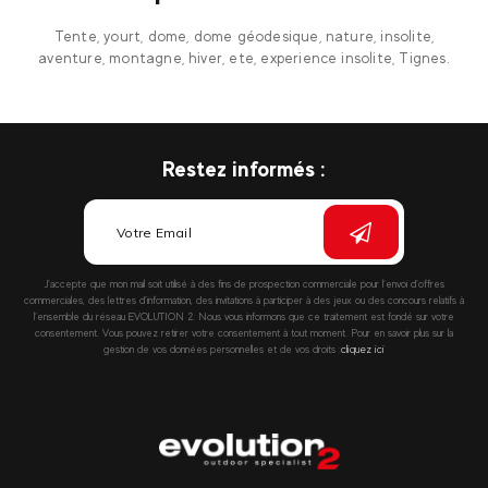
Tente, yourt, dome, dome géodesique, nature, insolite,
aventure, montagne, hiver, ete, experience insolite, Tignes.
Restez informés :
J’accepte que mon mail soit utilisé à des fins de prospection commerciale pour l’envoi d’offres
commerciales, des lettres d’information, des invitations à participer à des jeux ou des concours relatifs à
l’ensemble du réseau EVOLUTION 2. Nous vous informons que ce traitement est fondé sur votre
consentement. Vous pouvez retirer votre consentement à tout moment. Pour en savoir plus sur la
gestion de vos données personnelles et de vos droits :
cliquez ici