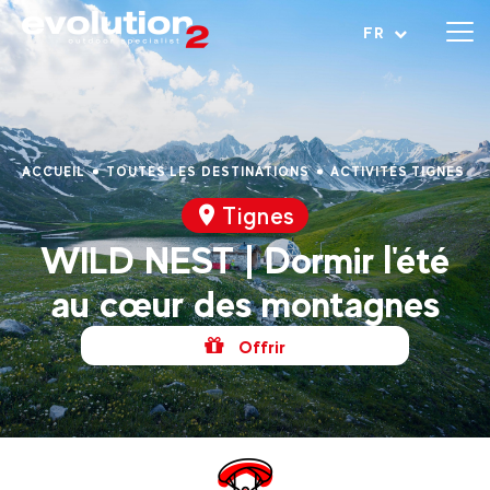
Ouvrir le menu
FR
ACCUEIL
TOUTES LES DESTINATIONS
ACTIVITÉS TIGNES
Tignes
WILD NEST | Dormir l'été
au cœur des montagnes
Offrir