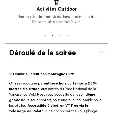
Activités Outdoor
ski ou
Une multitude d'activités dans le domaine de
Rése
l'outdoor l'été comme l'hiver.
Déroulé de la soirée
✨
Dormir au cœur des montagnes
✨❤
Offrez-vous une
parenthèse hors du temps à 2 384
mètres d’altitude
, aux portes du Parc National de la
Vanoise. Le Wild Nest vous accueille dans son
dôme
géodésique
tout confort, pour une nuit inoubliable sous
les étoiles.
Accessible à pied, en VTT ou via le
télésiège de Palafour
, ce cocon perché vous plonge