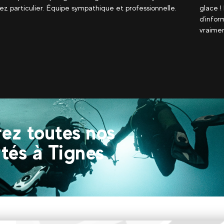
! L'équipe était vraiment sympa, fournissant beaucoup
expérie
rmations tout en gardant le plaisir, je recommande
profess
nt de le faire avec eux
passé s
ez toutes nos
tés à Tignes