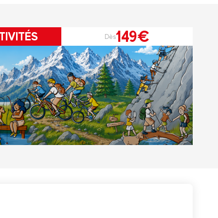
149€
TIVITÉS
Dès
r le Pass