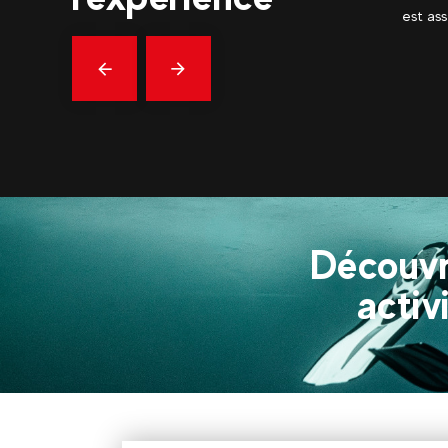
sez particulier. Équipe sympathique et professionnelle.
glace 
d'info
vraime
Précédent
En
savoir
plus
Découvr
activi