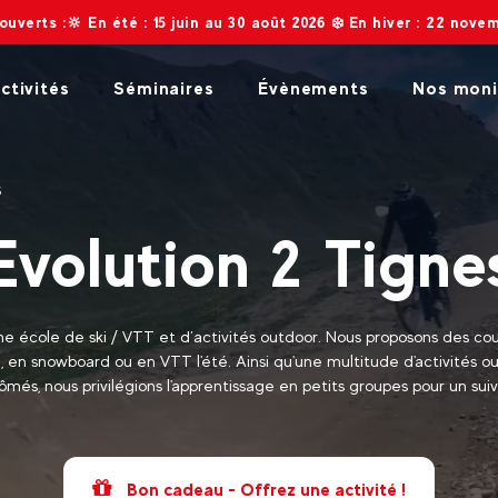
té : 15 juin au 30 août 2026 ❄️ En hiver : 22 novembre 2026 au 2 
ctivités
Séminaires
Évènements
Nos moni
S
Evolution 2 Tigne
ne école de ski / VTT et d’activités outdoor. Nous proposons des cour
ki, en snowboard ou en VTT l'été. Ainsi qu'une multitude d'activités 
ômés, nous privilégions l'apprentissage en petits groupes pour un suiv
Bon cadeau - Offrez une activité !