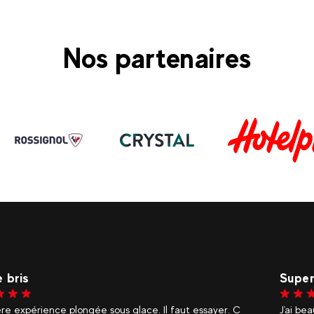
Nos partenaires
Dlul
CHAR
eaucoup aimé la séance de plongée sous-marine sous la
Superbe