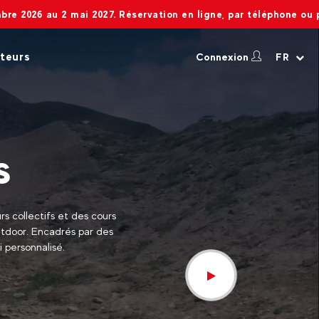
mai 2027. Réservation en ligne, par téléphone ou par mail toute l
teurs
Connexion
FR
s
s collectifs et des cours
outdoor. Encadrés par des
i personnalisé.