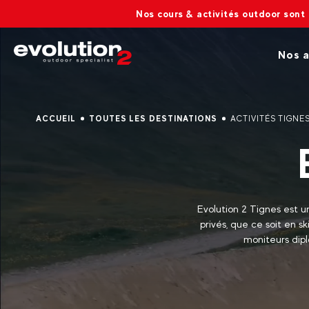
Nos cours & activités outdoor sont ouverts :🔆 En é
Nos a
ACCUEIL
TOUTES LES DESTINATIONS
ACTIVITÉS TIGNE
Evolution 2 Tignes est u
privés, que ce soit en s
moniteurs dipl