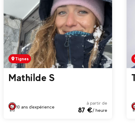
c
Tignes
Mathilde S
à partir de
10 ans d'expérience
87 €
/ heure