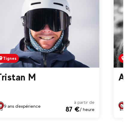
Tignes
Tign
Tristan M
Amé
à partir de
9 ans d'expérience
13 a
87 €
/ heure