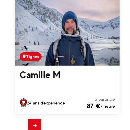
Tignes Val Claret près du la
Tignes
Camille M
à partir de
24 ans d'expérience
87 €
/ heure
En