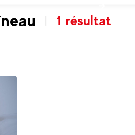
îneau
1 résultat
|