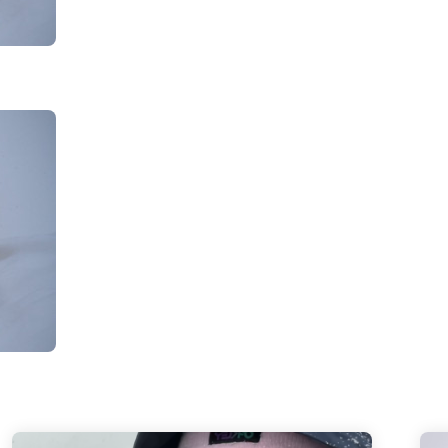
€
c
€