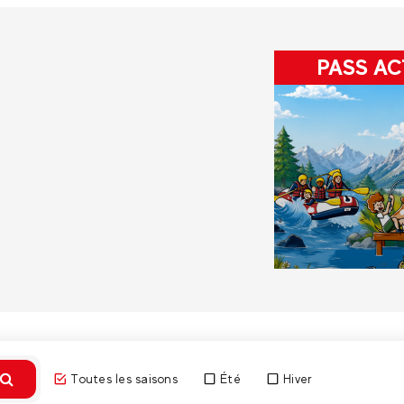
PASS AC
Toutes les saisons
Été
Hiver
Découvri