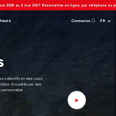
ai 2027. Réservation en ligne, par téléphone ou par mail toute l'
teurs
Connexion
FR
s
s collectifs et des cours
outdoor. Encadrés par des
i personnalisé.