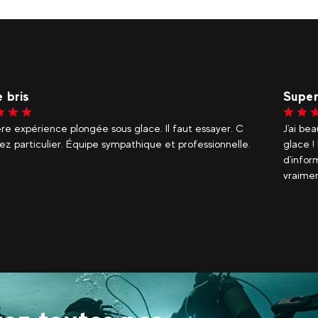
Dlul
CHAR
eaucoup aimé la séance de plongée sous-marine sous la
Superbe
! L'équipe était vraiment sympa, fournissant beaucoup
expérie
rmations tout en gardant le plaisir, je recommande
profess
nt de le faire avec eux
passé s