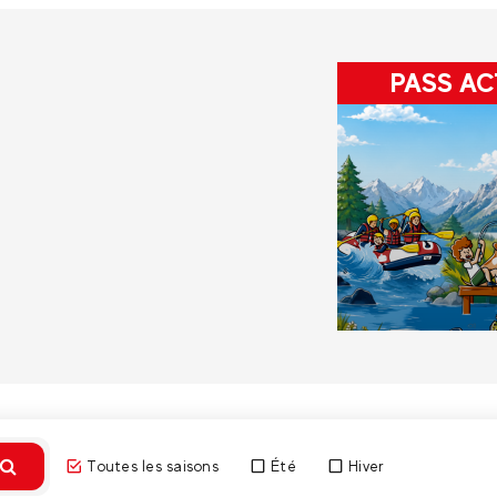
PASS AC
Toutes les saisons
Été
Hiver
Découvri