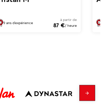
à partir de
9 ans d'expérience
13 a
87 €
/ heure
En
savoir
plus