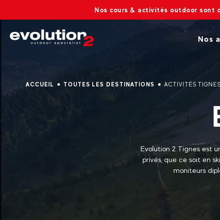
Nos cours & activités outdoor sont ouverts :🔆 En été
Nos a
ACCUEIL
TOUTES LES DESTINATIONS
ACTIVITÉS TIGNE
Evolution 2 Tignes est u
privés, que ce soit en s
moniteurs dipl