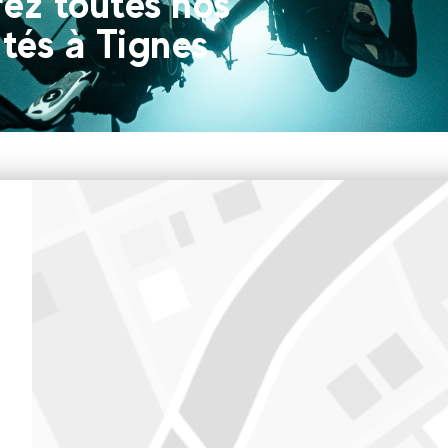
ez toutes nos
tés à Tignes
Tignes Le Lac
258 Semper Vivens, Prom. du Tovière, 73320 Tignes
Notre bureau de Tignes le Lac est ouvert l'hiver tous les jours 
l'été tout les jours du 15 juin au 4 septembre 2026 de 9h à 18h3
Voir sur Google Maps
Tignes Val Claret
Immeuble Le Sefcotel, 73320 Tignes
Notre bureau de Tignes Val Claret est ouvert seulement l'hiver 