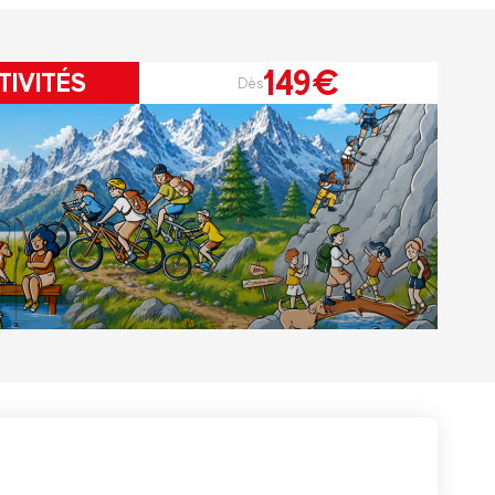
149€
TIVITÉS
Dès
r le Pass