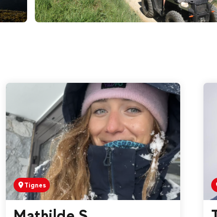
€
Tignes
Dès
QUAD & BUGGY | Bourg-
Saint-Maurice
Tignes
Mathilde S