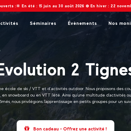
 : 15 juin au 30 août 2026 ❄️ En hiver : 22 novembre 2026 au 2 m
ctivités
Séminaires
Évènements
Nos moni
S
Evolution 2 Tigne
ne école de ski / VTT et d’activités outdoor. Nous proposons des cour
ki, en snowboard ou en VTT l'été. Ainsi qu'une multitude d'activités 
ômés, nous privilégions l'apprentissage en petits groupes pour un suiv
Bon cadeau - Offrez une activité !