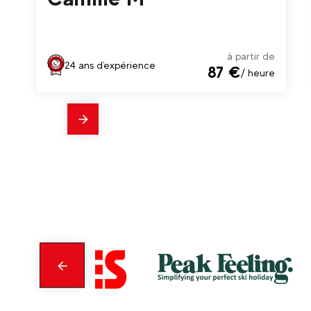
à partir de
24 ans d'expérience
87 €
/ heure
En
savoir
plus
Précédent