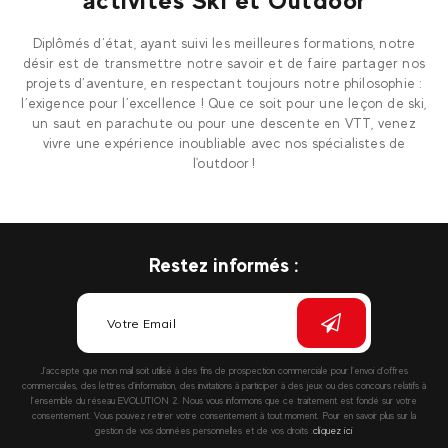
activités Ski et Outdoor
Diplômés d’état, ayant suivi les meilleures formations, notre
désir est de transmettre notre savoir et de faire partager nos
projets d’aventure, en respectant toujours notre philosophie :
l’exigence pour l’excellence ! Que ce soit pour une leçon de ski,
un saut en parachute ou pour une descente en VTT, venez
vivre une expérience inoubliable avec nos spécialistes de
l'outdoor !
Restez informés :
J’accepte que mon mail soit utilisé à des fins de prospection commerciale pour l’envoi d’offres
commerciales, des lettres d’information, des invitations à participer à des jeux ou des concours relatifs à
l’ensemble du réseau EVOLUTION 2. Nous vous informons que ce traitement est fondé sur votre
consentement. Vous pouvez retirer votre consentement à tout moment. Pour en savoir plus sur la
gestion de vos données personnelles et de vos droits :
cliquez ici