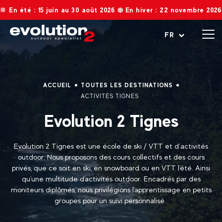
n au 30 août 2026 ❄️ En hiver : 22 novembre 2026 au 2 mai 2027. R
Ouvrir le menu
FR
ACCUEIL
TOUTES LES DESTINATIONS
ACTIVITÉS TIGNES
Evolution 2 Tignes
Evolution 2 Tignes est une école de ski / VTT et d’activités
outdoor. Nous proposons des cours collectifs et des cours
privés, que ce soit en ski, en snowboard ou en VTT l'été. Ainsi
qu'une multitude d'activités outdoor. Encadrés par des
moniteurs diplômés, nous privilégions l'apprentissage en petits
groupes pour un suivi personnalisé.