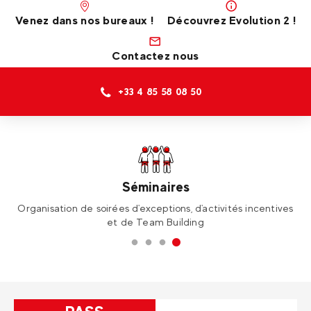
Venez dans nos bureaux !
Découvrez Evolution 2 !
Contactez nous
+33 4 85 58 08 50
École de Ski
ves
Cours collectifs et cours privés, que ce soit en ski ou en
Un
snowboard