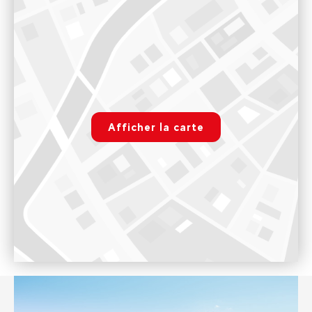
258 Semper Vivens, Prom. du Tovière, 73320 Tignes
Notre bureau de Tignes le Lac est ouvert l'hiver tous les jours
de 8h30 à 19h jusqu'au samedi 1 mai 2027 inclus. Et l'été tout
les jours du 15 juin au 4 septembre 2026 de 9h à 18h30
rgpd.advert.map
Voir sur Google Maps
Afficher la carte
Tignes Val Claret
Paramétrer
Immeuble Le Sefcotel, 73320 Tignes
Notre bureau de Tignes Val Claret est ouvert seulement
l'hiver tous les jours de 8h30h à 18h30 jusqu'au vendredi 23
avril 2027 inclus.
Voir sur Google Maps