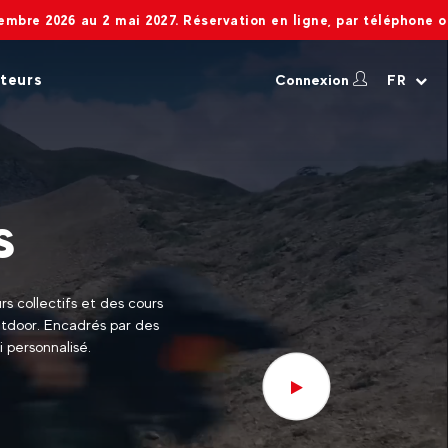
 2027. Réservation en ligne, par téléphone ou par mail toute l'an
teurs
Connexion
FR
s
s collectifs et des cours
outdoor. Encadrés par des
i personnalisé.