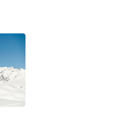
370
€