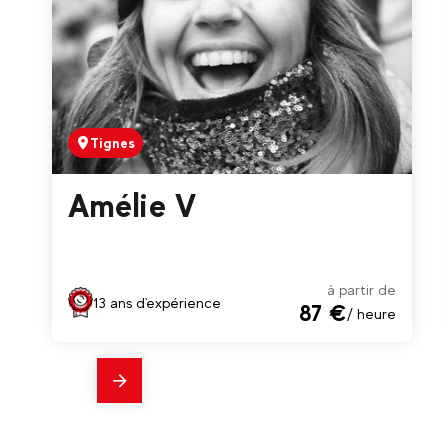
Tignes
Amélie V
à partir de
13 ans d'expérience
87 €
/ heure
En
savoir
plus