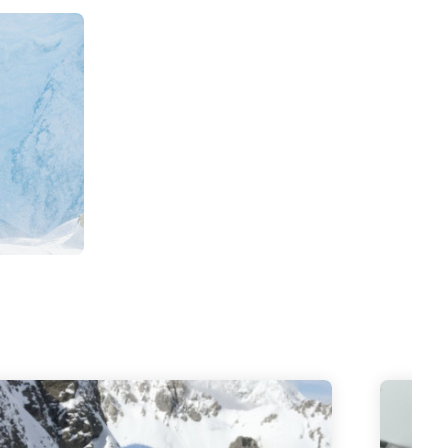
480
€