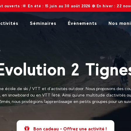
: 15 juin au 30 août 2026 ❄️ En hiver : 22 novembre 2026 au 2 mai
ctivités
Séminaires
Évènements
Nos moni
S
Evolution 2 Tigne
ne école de ski / VTT et d’activités outdoor. Nous proposons des cour
ki, en snowboard ou en VTT l'été. Ainsi qu'une multitude d'activités 
ômés, nous privilégions l'apprentissage en petits groupes pour un suiv
Bon cadeau - Offrez une activité !