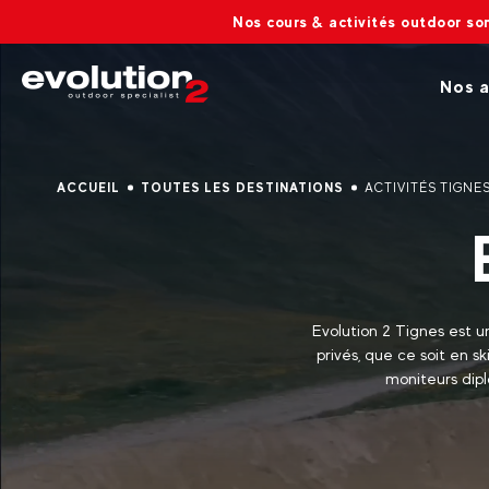
Nos cours & activités outdoor sont ouverts :🔆 En été 
Nos a
ACCUEIL
TOUTES LES DESTINATIONS
ACTIVITÉS TIGNE
Evolution 2 Tignes est u
privés, que ce soit en s
moniteurs dipl