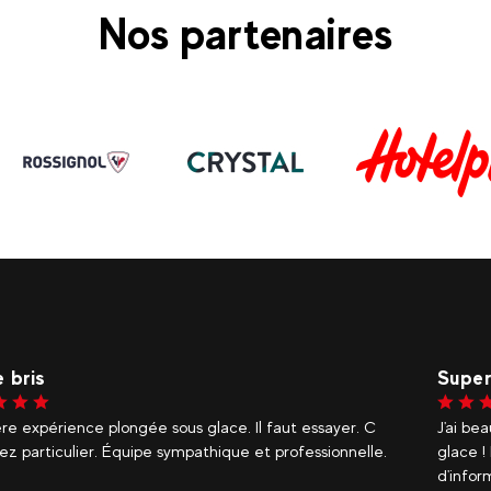
Nos partenaires
Dlul
CHAR
eaucoup aimé la séance de plongée sous-marine sous la
Superbe
! L'équipe était vraiment sympa, fournissant beaucoup
expérie
rmations tout en gardant le plaisir, je recommande
profess