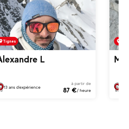
Tignes
Tign
Alexandre L
Mat
à partir de
13 ans d'expérience
10 a
87 €
/ heure