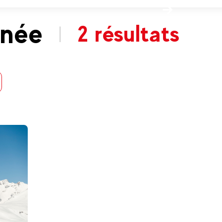
nnée
2 résultats
|