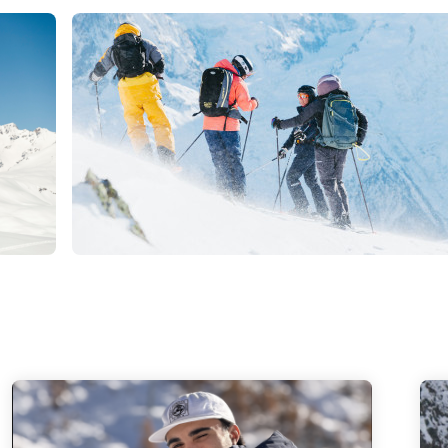
randonnée
€
Tignes
Dès
GUIDE DE HAUTE-
MONTAGNE (UIAGM) |
Engagement privé