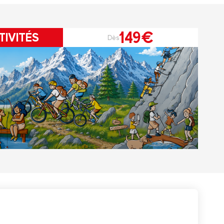
149€
TIVITÉS
Dès
r le Pass