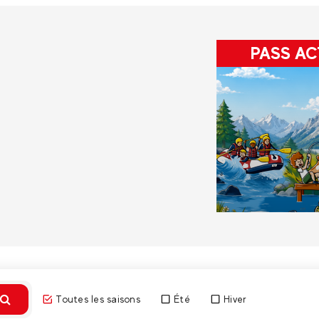
PASS AC
Toutes les saisons
Été
Hiver
Découvri