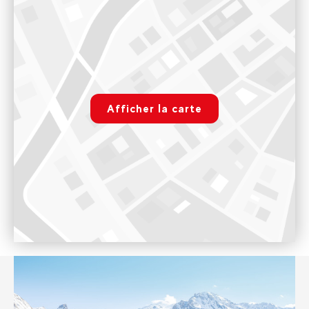
258 Semper Vivens, Prom. du Tovière, 73320 Tignes
Notre bureau de Tignes le Lac est ouvert l'hiver tous les jours
de 8h30 à 19h jusqu'au samedi 1 mai 2027 inclus. Et l'été tout
les jours du 15 juin au 4 septembre 2026 de 9h à 18h30
rgpd.advert.map
Voir sur Google Maps
Afficher la carte
Tignes Val Claret
Paramétrer
Immeuble Le Sefcotel, 73320 Tignes
Notre bureau de Tignes Val Claret est ouvert seulement
l'hiver tous les jours de 8h30h à 18h30 jusqu'au vendredi 23
avril 2027 inclus.
Voir sur Google Maps