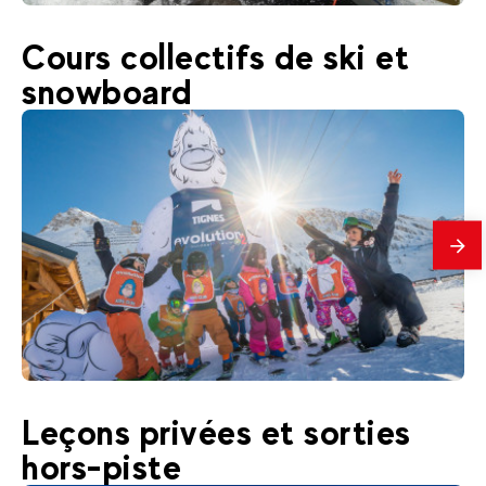
48
€
Tignes
Cours collectifs de ski et
Dès
RAFTING | Landry & Bourg-Saint-
snowboard
Maurice
En
savo
plus
299
€
Tignes
Leçons privées et sorties
Dès
YETI CLUB | Cours collectifs de ski
hors-piste
enfants débutants 2,5 à 12 ans