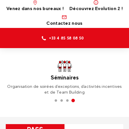
Venez dans nos bureaux !
Découvrez Evolution 2 !
Contactez nous
+33 4 85 58 08 50
École de Ski
ves
Cours collectifs et cours privés, que ce soit en ski ou en
Un
snowboard