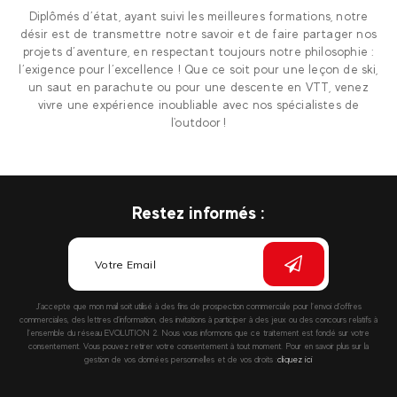
Diplômés d’état, ayant suivi les meilleures formations, notre
désir est de transmettre notre savoir et de faire partager nos
projets d’aventure, en respectant toujours notre philosophie :
l’exigence pour l’excellence ! Que ce soit pour une leçon de ski,
un saut en parachute ou pour une descente en VTT, venez
vivre une expérience inoubliable avec nos spécialistes de
l'outdoor !
Restez informés :
J’accepte que mon mail soit utilisé à des fins de prospection commerciale pour l’envoi d’offres
commerciales, des lettres d’information, des invitations à participer à des jeux ou des concours relatifs à
l’ensemble du réseau EVOLUTION 2. Nous vous informons que ce traitement est fondé sur votre
consentement. Vous pouvez retirer votre consentement à tout moment. Pour en savoir plus sur la
gestion de vos données personnelles et de vos droits :
cliquez ici