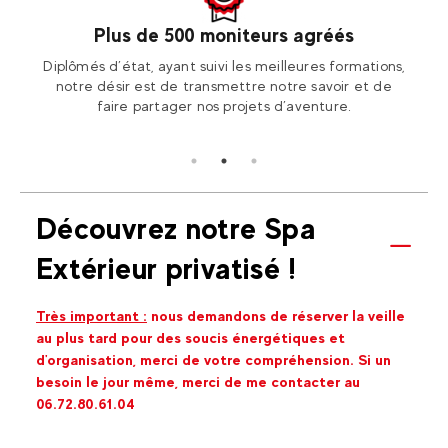
Plus de 500 moniteurs agréés
otre
Diplômés d’état, ayant suivi les meilleures formations,
Ren
ion2!
notre désir est de transmettre notre savoir et de
Fran
faire partager nos projets d’aventure.
Découvrez notre Spa
Extérieur privatisé !
Très important :
nous demandons de réserver la veille
au plus tard pour des soucis énergétiques et
d'organisation, merci de votre compréhension. Si un
besoin le jour même, merci de me contacter au
06.72.80.61.04