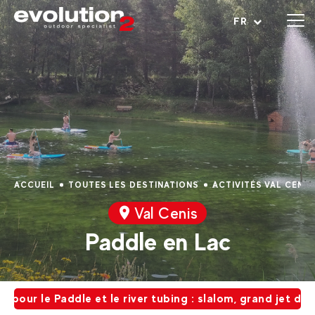
Ouvrir le menu
FR
ACCUEIL
TOUTES LES DESTINATIONS
ACTIVITÉS VAL CENIS
Val Cenis
Paddle en Lac
ur le Paddle et le river tubing : slalom, grand jet d'eau, 