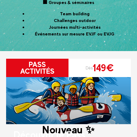
🏢 Groupes & séminaires
Team building
Challenges outdoor
Journées multi-activités
Événements sur mesure EVJF ou EVJG
PASS
149€
Dès
ACTIVITÉS
Nouveau ✨
Découvrir le Pass