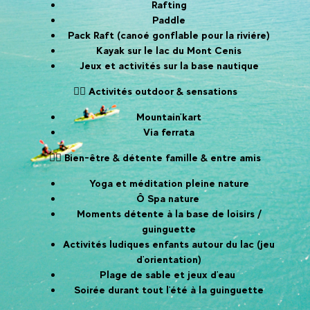
Rafting
Paddle
Pack Raft (canoé gonflable pour la riviére)
Kayak sur le lac du Mont Cenis
Jeux et activités sur la base nautique
🚵‍♂️ Activités outdoor & sensations
Mountain'kart
Via ferrata
🧘‍♀️ Bien-être & détente famille & entre amis
Yoga et méditation pleine nature
Ô Spa nature
Moments détente à la base de loisirs /
guinguette
Activités ludiques enfants autour du lac (jeu
d'orientation)
Plage de sable et jeux d'eau
Soirée durant tout l'été à la guinguette