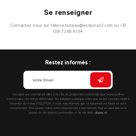
Se renseigner
Contactez nous sur fabrice.huteau@evolution2.com ou +33
(0)6.72.80.61.04
Restez informés :
J’accepte que mon mail soit utilisé à des fins de prospection commerciale pour l’envoi d’offres
commerciales, des lettres d’information, des invitations à participer à des jeux ou des concours relatifs à
l’ensemble du réseau EVOLUTION 2. Nous vous informons que ce traitement est fondé sur votre
consentement. Vous pouvez retirer votre consentement à tout moment. Pour en savoir plus sur la
gestion de vos données personnelles et de vos droits :
cliquez ici