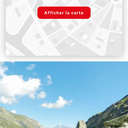
rgpd.advert.map
Voir sur Google Maps
Afficher la carte
Evolution 2 Accueil Ete
Paramétrer
149 rue du Muleney - 73 500 Val Cenis Sollières
Tous les jours - 9h00 - 20h00
Voir sur Google Maps