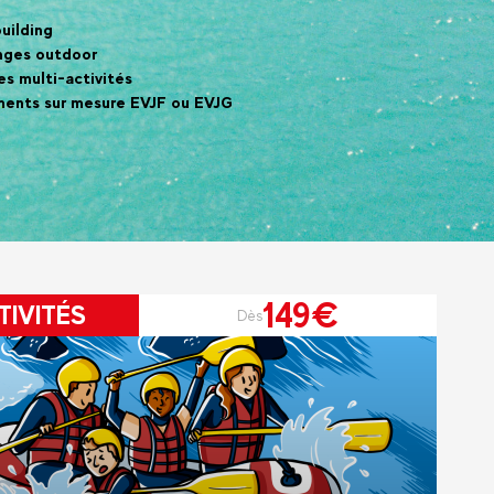
uilding
nges outdoor
es multi-activités
ents sur mesure EVJF ou EVJG
149€
TIVITÉS
Dès