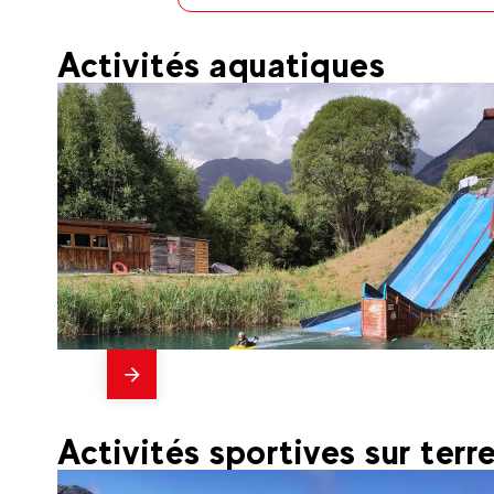
Activités aquatiques
En
22
€
Val Cenis
Dès
savoir
Aquasensations®
plus
Activités sportives sur terr