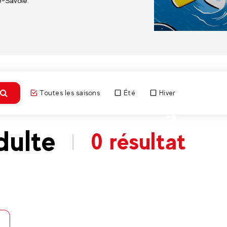
e-Savoie.
Toutes les saisons
Été
Hiver
Découvri
dulte
0 résultat
|