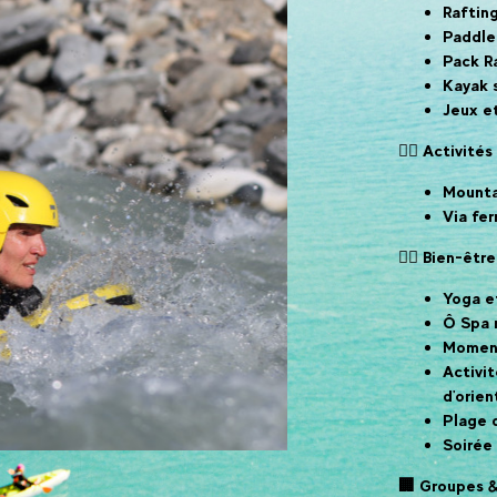
Raftin
Paddle
Pack Ra
Kayak s
Jeux et
🚵‍♂️ Activit
Mounta
Via fer
🧘‍♀️ Bien-êt
Yoga e
Ô Spa 
Moment
Activit
d'orien
Plage 
Soirée 
🏢 Groupes &