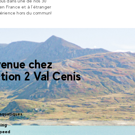
us dans une de nos 30
 en France et à l’étranger
érience hors du commun!
venue chez
tion 2 Val Cenis
 aquatiques
ing
speed