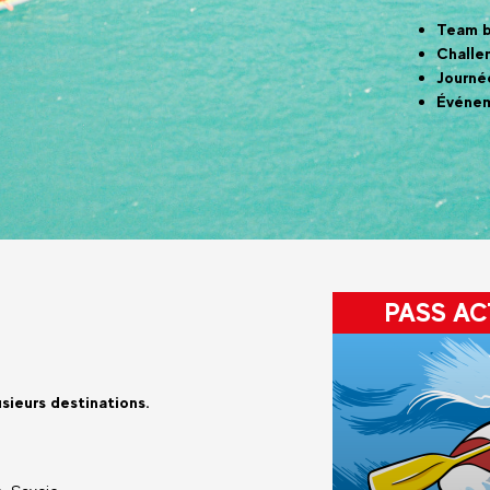
Team b
Challe
Journé
Événem
PASS AC
sieurs destinations.