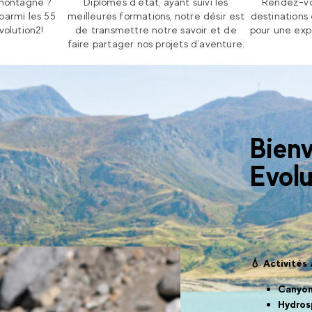
 montagne ?
Diplômés d’état, ayant suivi les
Rendez-vo
parmi les 55
meilleures formations, notre désir est
destinations
volution2!
de transmettre notre savoir et de
pour une exp
faire partager nos projets d’aventure.
Bien
Evolu
💧 Activités
Canyon
Hydro