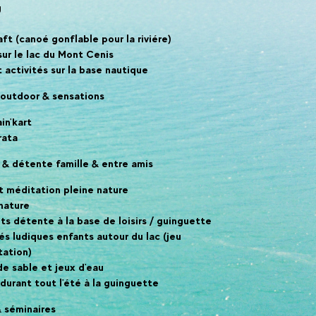
g
ft (canoé gonflable pour la riviére)
ur le lac du Mont Cenis
 activités sur la base nautique
és outdoor & sensations
in'kart
rata
re & détente famille & entre amis
t méditation pleine nature
nature
s détente à la base de loisirs / guinguette
és ludiques enfants autour du lac (jeu
tation)
de sable et jeux d'eau
durant tout l'été à la guinguette
 séminaires