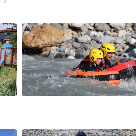
52
€
Val Cenis
Dès
Hydrospeed
e