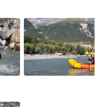
52
€
Val Cenis
Dès
Packraft I Valcenis