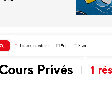
e-Savoie.
Toutes les saisons
Été
Hiver
Découvri
Cours Privés
1 ré
|