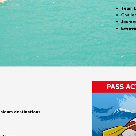
Team b
Challe
Journé
Événem
PASS AC
sieurs destinations.