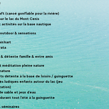
g
ft (canoé gonflable pour la riviére)
ur le lac du Mont Cenis
 activités sur la base nautique
és outdoor & sensations
in'kart
rata
re & détente famille & entre amis
t méditation pleine nature
nature
s détente à la base de loisirs / guinguette
és ludiques enfants autour du lac (jeu
tation)
de sable et jeux d'eau
durant tout l'été à la guinguette
 séminaires