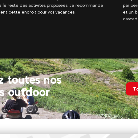
rsonne, avec un hammam chauffé par un poêle à bois
agréabl
bain chaud, une douche et un bain froid ainsi qu’une
avons t
e froide et même un lac dans lequel il...
voir plus
jacuzzi,
 toutes nos
és outdoor
T
Evolution 2 Val Cenis