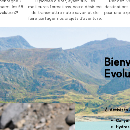
 montagne ?
Diplômés d’état, ayant suivi les
Rendez-vo
parmi les 55
meilleures formations, notre désir est
destinations
volution2!
de transmettre notre savoir et de
pour une exp
faire partager nos projets d’aventure.
Bien
Evolu
💧 Activités
Canyon
Hydro