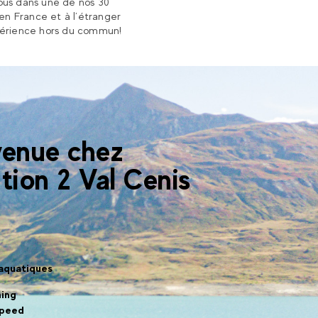
us dans une de nos 30
 en France et à l’étranger
érience hors du commun!
venue chez
tion 2 Val Cenis
 aquatiques
ing
speed