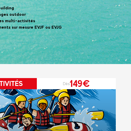
uilding
nges outdoor
es multi-activités
ents sur mesure EVJF ou EVJG
149€
TIVITÉS
Dès