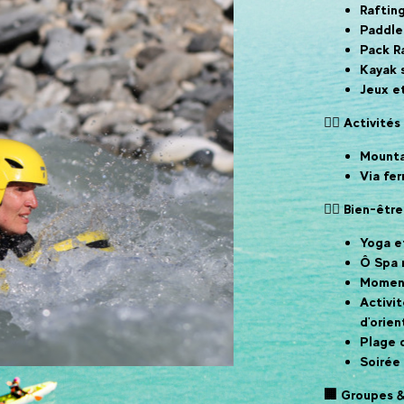
Raftin
Paddle
Pack Ra
Kayak s
Jeux et
🚵‍♂️ Activit
Mounta
Via fer
🧘‍♀️ Bien-êt
Yoga e
Ô Spa 
Moment
Activit
d'orien
Plage 
Soirée 
🏢 Groupes &