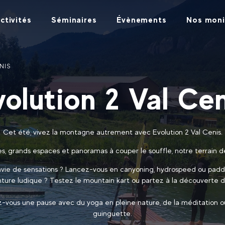
ctivités
Séminaires
Évènements
Nos moni
NIS
volution 2 Val Cen
Cet été, vivez la montagne autrement avec Evolution 2 Val Cenis.
es, grands espaces et panoramas à couper le souffle, notre terrain de
vie de sensations ? Lancez-vous en canyoning, hydrospeed ou padd
nture ludique ? Testez le mountain kart ou partez à la découverte de
ez-vous une pause avec du yoga en pleine nature, de la méditation o
guinguette.