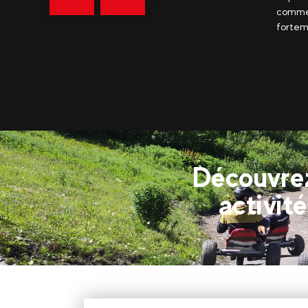
savoir
 le reste des activités proposées. Je recommande
par pe
plus
ent cette endroit pour vos vacances.
et un 
cascad
Découvrez
activit