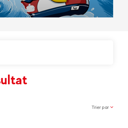
r le Pass
sultat
Trier par