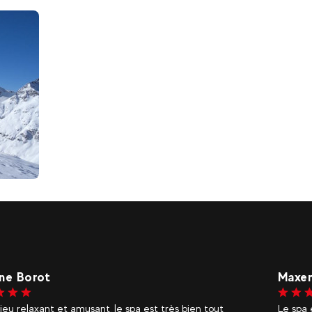
€
nce
slahe
 est privatisé pour seulement une quarantaine d’euros
Adress