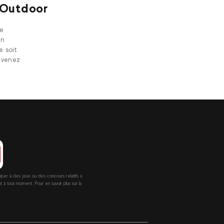
t Outdoor
de
en
e soit
 venez
ciper à des jeux ou des concours relatifs à
 tout moment. Pour en savoir plus sur la