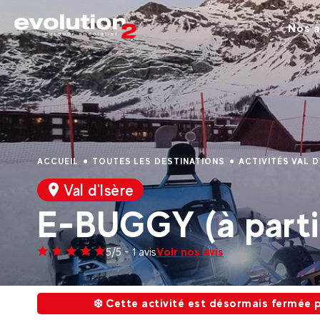
Nos a
ACCUEIL
TOUTES LES DESTINATIONS
ACTIVITÉS VAL D
Val d'Isère
E-BUGGY (à partir
Voir nos avis
5/5 - 1 avis
❄️ Cette activité est désormais fermée pour la 