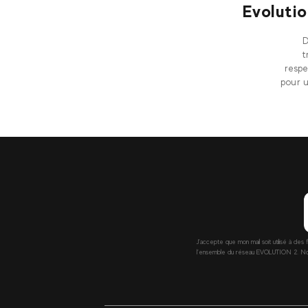
Evolutio
D
t
respe
pour 
J’accepte que mon mail soit utilisé à des 
l’ensemble du réseau EVOLUTION 2. Nous 