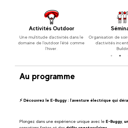
Activités Outdoor
Sémina
és, que
Une multitude d'activités dans le
Organisation de soir
oard
domaine de l'outdoor l'été comme
d'activités ince
l'hiver.
Buildi
Au programme
⚡ Découvrez le E-Buggy : l'aventure électrique qui déra
Plongez dans une expérience unique avec le
E-Buggy, un
sensations fortes et des
drifts spectaculaires.