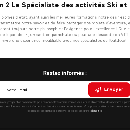
n 2 Le Spécialiste des activités Ski e
iplômés d’état, ayant suivi les meilleures formations, notre désir est 
ransmettre notre savoir et de faire partager nos projets d’aventure, 
ctant toujours notre philosophie : l’exigence pour l’excellence ! Que c
une leçon de ski, un saut en parachute ou pour une descente en VTT,
vivre une expérience inoubliable avec nos spécialistes de l'outdoor!
Restez informés :
Envoyer
fins de prospection commerciale pour l’envoi d’offres commerciales, des lettres d’information, des invitations à parti
vous informons que ce traitement est fondé sur votre consentement. Vous pouvez retirer votre consentement à
gestion de vos données personnelles et de vos droits :
cliquez ici