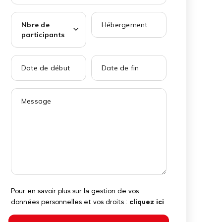
Nbre de
participants
École de ski
Activités Outdoor
ectifs et cours privés, que
Une multitude d'activités dans le
O
 en ski ou en snowboard
domaine de l'outdoor l'été comme
l'hiver.
Pour en savoir plus sur la gestion de vos
données personnelles et vos droits :
cliquez ici