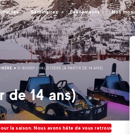
ctivités
Séminaires
Évènements
Nos moni
'ISÈRE
E-BUGGY | VAL D'ISÈRE (À PARTIR DE 14 ANS)
 de 14 ans)
saison. Nous avons hâte de vous retrouver pour la saison d