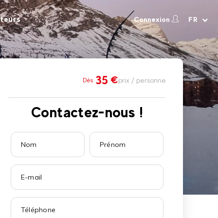
teurs
Connexion
FR
35
€
prix / personne
Dès
Contactez-nous !
'hiver 2026-2027 ! ❄️