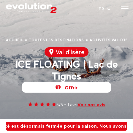
Ouvrir le menu
FR
ACCUEIL
TOUTES LES DESTINATIONS
ACTIVITÉS VAL D'ISÈ
Val d'Isère
ICE FLOATING | Lac de
Tignes
Offrir
Voir nos avis
5/5 - 1 avis
ité est désormais fermée pour la saison. Nous avons hâte d