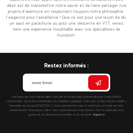
désir est de transmettre notre savoir et de faire partager nos
projets d’aventure, en respectant toujours notre philosophie :
l’exigence pour l’excellence ! Que ce soit pour une leçon de ski,
un saut en parachute ou pour une descente en VTT, venez
vivre une expérience inoubliable avec nos spécialistes de
l'outdoor!
Restez informés :
J’accepte que mon mail soit utilisé à des fins de prospection commerciale pour l’envoi d’offres
commerciales, des lettres d’information, des invitations à participer à des jeux ou des concours relatifs à
l’ensemble du réseau EVOLUTION 2. Nous vous informons que ce traitement est fondé sur votre
consentement. Vous pouvez retirer votre consentement à tout moment. Pour en savoir plus sur la
gestion de vos données personnelles et de vos droits :
cliquez ici