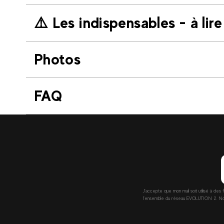
⚠️​ Les indispensables - à lire
Photos
FAQ
J’accepte que mon mail soit utilisé à des 
l’ensemble du réseau EVOLUTION 2. Nous 