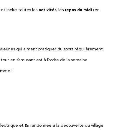
i
et inclus toutes les
activités
, les
repas du midi
(en
/jeunes qui aiment pratiquer du sport régulièrement.
out en s'amusant est à l'ordre de la semaine
amme !
lectrique et 🥾 randonnée à la découverte du village