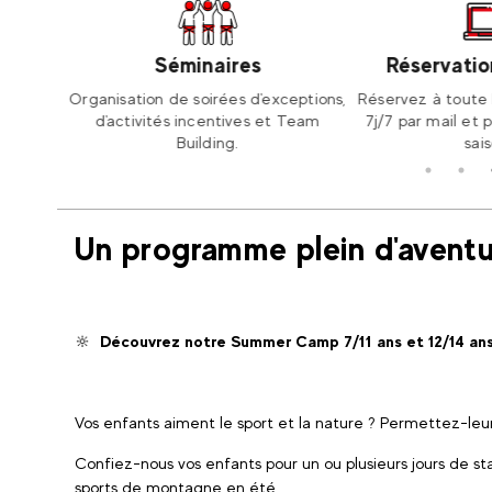
r
Séminaires
Réservation
ans le
Organisation de soirées d'exceptions,
Réservez à toute h
 comme
d'activités incentives et Team
7j/7 par mail et p
Building.
saiso
Un programme plein d'aventu
🔆
Découvrez notre Summer Camp 7/11 ans et 12/14 an
Vos enfants aiment le sport et la nature ? Permettez-leur
Confiez-nous vos enfants pour un ou plusieurs jours de stag
sports de montagne en été.