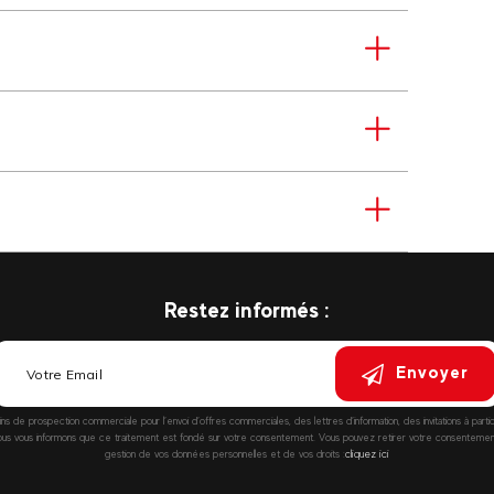
Restez informés :
Envoyer
fins de prospection commerciale pour l’envoi d’offres commerciales, des lettres d’information, des invitations à parti
vous informons que ce traitement est fondé sur votre consentement. Vous pouvez retirer votre consentement à
gestion de vos données personnelles et de vos droits :
cliquez ici