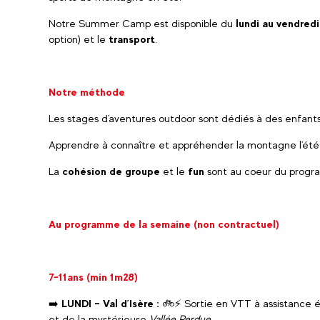
Notre Summer Camp est disponible du
lundi au vendred
option) et le
transport
.
Notre méthode
Les stages d'aventures outdoor sont dédiés à des enfants
Apprendre à connaître et appréhender la montagne l'été t
La
cohésion de groupe
et le
fun
sont au coeur du progr
Au programme de la semaine (non contractuel)
7-11ans (min 1m28)
➡️
LUNDI – Val d’Isère :
🚲⚡ Sortie en VTT à assistance é
et de la mystérieuse
Vallée Perdue
.