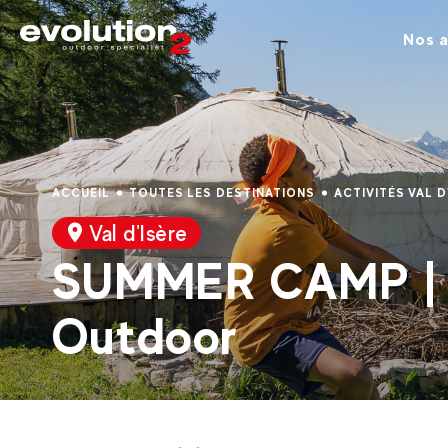
Nos a
ACCUEIL
TOUTES LES DESTINATIONS
ACTIVITÉS VAL D
Val d'Isère
SUMMER CAMP | 
Outdoor