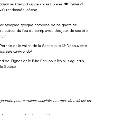
appeur
au Camp Trappeur des Boisses. 🍽️
Repas du
🥾🎣 randonnée-pêche.
dîner savoyard typique composé de beignets de
vra autour du feu de camp avec des jeux de société.
uit.
 Percée et le vallon de la Sache, puis 🐶 Découverte
ens puis cani-rando)
nd de Tignes et le Bike Park pour les plus aguerris.
de Solaise
mi-journée pour certaines activités. Le repas du midi est en