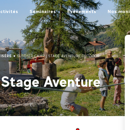
ctivités
Séminaires
Évènements
Nos moni
'ISÈRE
SUMMER CAMP | STAGE AVENTURE OUTDOOR
Stage Aventure