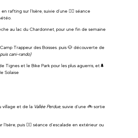
 en rafting sur l’Isère, suivie d’une 🧗‍♀️ séance
météo.
he au lac du Chardonnet, pour une fin de semaine
Camp Trappeur des Boisses. puis 🐶 découverte de
 puis cani-rando)
e Tignes et le Bike Park pour les plus aguerris, et🌲
e Solaise
village et de la
Vallée Perdue
, suivie d’une 🚲 sortie
sur l’Isère, puis 🧗‍♀️ séance d’escalade en extérieur ou