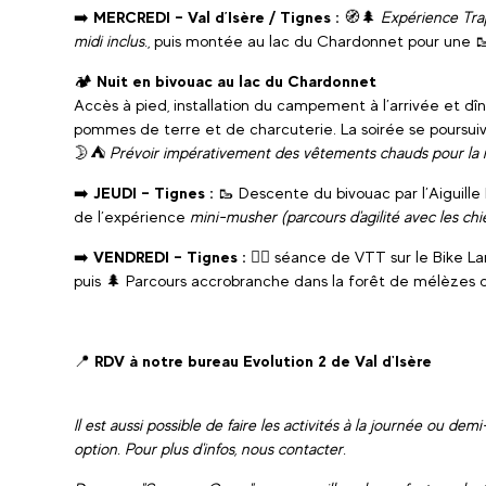
➡️
MERCREDI – Val d’Isère / Tignes :
🧭🌲
Expérience Tr
midi inclus.
, puis montée au lac du Chardonnet pour une 
🏕️
Nuit en bivouac au lac du Chardonnet
Accès à pied, installation du campement à l’arrivée et 
pommes de terre et de charcuterie. La soirée se poursui
🌛⛺
Prévoir impérativement des vêtements chauds pour la n
➡️
JEUDI – Tignes :
🥾 Descente du bivouac par l’Aiguille
de l’expérience
mini-musher (parcours d'agilité avec les chi
➡️
VENDREDI – Tignes :
🚵‍♀️ séance de VTT sur le Bike La
puis 🌲 Parcours accrobranche dans la forêt de mélèzes 
📍
RDV à notre bureau Evolution 2 de Val d'Isère
Il est aussi possible de faire les activités à la journée ou de
option. Pour plus d'infos, nous contacter.