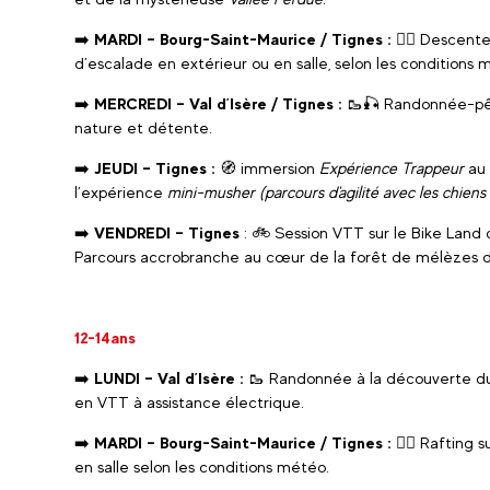
➡️
MARDI – Bourg-Saint-Maurice / Tignes :
🚣‍♀️ Descente
d’escalade en extérieur ou en salle, selon les conditions 
➡️
MERCREDI – Val d’Isère / Tignes :
🥾🎣 Randonnée-pêc
nature et détente.
➡️
JEUDI – Tignes :
🧭 immersion
Expérience Trappeur
au 
l’expérience
mini-musher (parcours d'agilité avec les chiens
➡️
VENDREDI – Tignes
: 🚲 Session VTT sur le Bike Land d
Parcours accrobranche au cœur de la forêt de mélèzes d
12-14ans
➡️
LUNDI – Val d’Isère :
🥾 Randonnée à la découverte du 
en VTT à assistance électrique.
➡️
MARDI – Bourg-Saint-Maurice / Tignes :
🚣‍♀️ Rafting 
en salle selon les conditions météo.