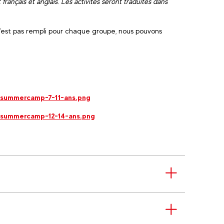
ançais et anglais. Les activités seront traduites dans
 n'est pas rempli pour chaque groupe, nous pouvons
-summercamp-7-11-ans.png
-summercamp-12-14-ans.png