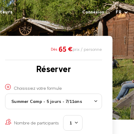
teurs
Connexion
FR
65
€
prix / personne
Dès
Réserver
Choisissiez votre formule
Summer Camp - 5 jours - 7/11ans
Nombre de participants
1