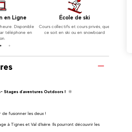
 en Ligne
École de ski
Ac
eure. Disponible
Cours collectifs et cours privés, que
Une mult
ar téléphone en
ce soit en ski ou en snowboard
domaine 
n.
res
s- Stages d'aventures Outdoors !
🔆
 de fusionner les deux !
e à Tignes et Val d'Isère. Ils pourront découvrir les