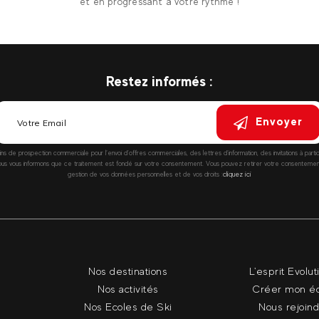
et en progressant à votre rythme !
Restez informés :
Envoyer
fins de prospection commerciale pour l’envoi d’offres commerciales, des lettres d’information, des invitations à parti
vous informons que ce traitement est fondé sur votre consentement. Vous pouvez retirer votre consentement à
gestion de vos données personnelles et de vos droits :
cliquez ici
Nos destinations
L'esprit Evolut
Nos activités
Créer mon é
Nos Ecoles de Ski
Nous rejoin