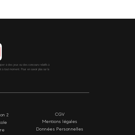
ciper à des jeux ou des concours relatifs à
 tout moment. Pour en savoir plus sur la
CGV
ion 2
Mentions légales
cole
Données Personnelles
dre