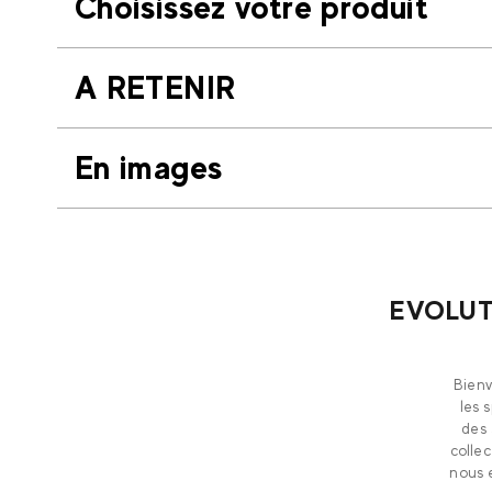
Choisissez votre produit
A RETENIR
En images
EVOLUTI
Bienv
les 
des 
collec
nous 