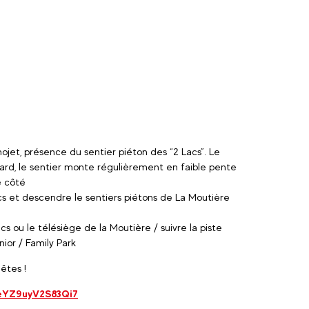
ojet, présence du sentier piéton des “2 Lacs”. Le
ard, le sentier monte régulièrement en faible pente
re côté
acs et descendre le sentiers piétons de La Moutière
acs ou le télésiège de la Moutière / suivre la piste
unior / Family Park
 êtes !
veYZ9uyV2S83Qi7