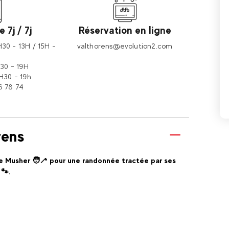
 7j / 7j
Réservation en ligne
30 - 13H / 15H -
valthorens@evolution2.com
30 - 19H
30 - 19h
6 78 74
rens
e Musher 🧑‍🦯 pour une randonnée tractée par ses
 🐾.