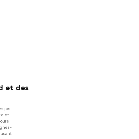
d et des
és par
rd et
cours
oignez-
musant