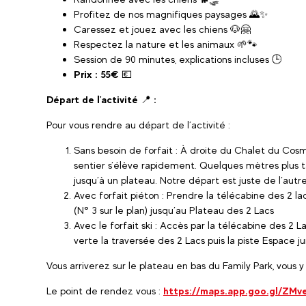
Profitez de nos magnifiques paysages 🌄✨
Caressez et jouez avec les chiens 🐶🤗
Respectez la nature et les animaux 🌱🐾
Session de 90 minutes, explications incluses 🕒
Prix : 55€
💶
Départ de l'activité
📍
:
Pour vous rendre au départ de l’activité :
Sans besoin de forfait : À droite du Chalet du Cosm
sentier s’élève rapidement. Quelques mètres plus t
jusqu’à un plateau. Notre départ est juste de l’aut
Avec forfait piéton : Prendre la télécabine des 2 l
(N° 3 sur le plan) jusqu’au Plateau des 2 Lacs
Avec le forfait ski : Accès par la télécabine des 2 L
verte la traversée des 2 Lacs puis la piste Espace j
Vous arriverez sur le plateau en bas du Family Park, vous y
Le point de rendez vous :
https://maps.app.goo.gl/ZM