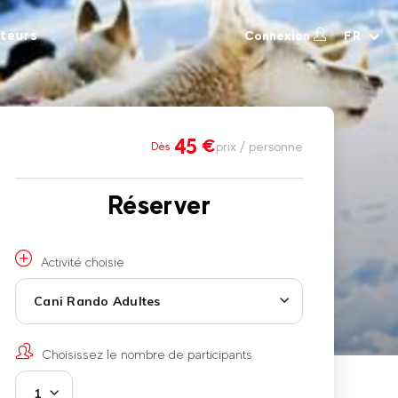
teurs
Connexion
FR
45
€
prix / personne
Dès
Réserver
Activité choisie
Cani Rando Adultes
Choisissez le nombre de participants
1