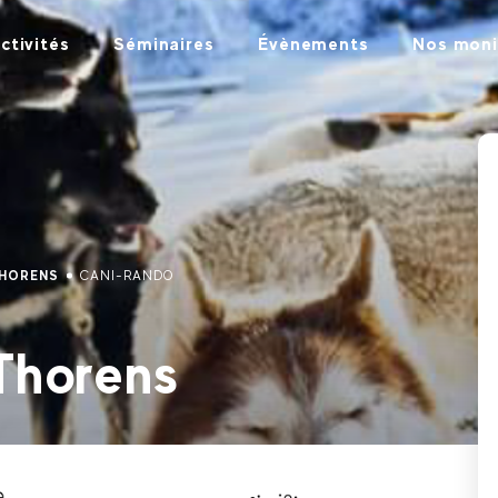
ctivités
Séminaires
Évènements
Nos moni
THORENS
CANI-RANDO
Thorens