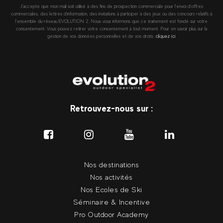
J’accepte que mon mail soit utilisé à des fins de prospection commerciale pour l’envoi d’offres
commerciales, des lettres d’information, des invitations à participer à des jeux ou des concours relatifs à
l’ensemble du réseau EVOLUTION 2. Nous vous informons que ce traitement est fondé sur votre
consentement. Vous pouvez retirer votre consentement à tout moment. Pour en savoir plus sur la
gestion de vos données personnelles et de vos droits :
cliquez ici
Retrouvez-nous sur :
Nos destinations
Nos activités
Nos Ecoles de Ski
Séminaire & Incentive
Pro Outdoor Academy