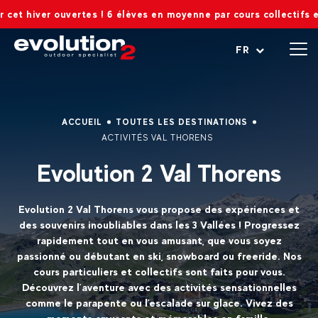
r ouvertes ! 6 élèves en moyenne par cours collectifs et 8 max !
Ouvrir le menu
FR
ACCUEIL
TOUTES LES DESTINATIONS
ACTIVITÉS VAL THORENS
Evolution 2 Val Thorens
Evolution 2 Val Thorens vous propose des expériences et
des souvenirs inoubliables dans les 3 Vallées ! Progressez
rapidement tout en vous amusant, que vous soyez
passionné ou débutant en ski, snowboard ou freeride. Nos
cours particuliers et collectifs sont faits pour vous.
Découvrez l’aventure avec des activités sensationnelles
comme le parapente ou l'escalade sur glace. Vivez des