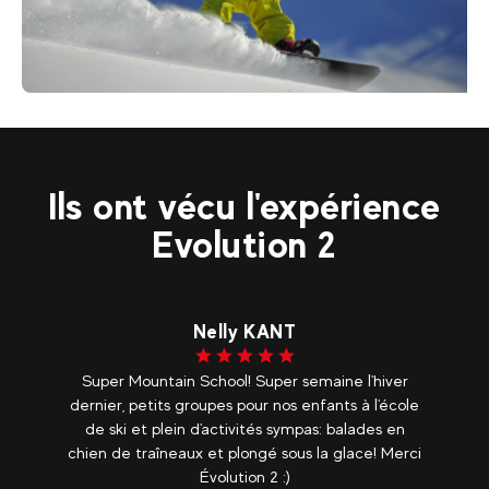
330
€
Val Thorens
Dès
Hors-pistes | Snowboard Cours privé
Ils ont vécu l'expérience
Evolution 2
Charles COUPE
r
Un énorme merci à toute l'équipe d'Evolution 2
ole
Val Thorens! Florent et Virginie ont été présents
n
et disponibles pour organiser une semaine
rci
d'activités qui étaient toutes d'une très grande
qualité. Difficile de skier en raison...
voir plus