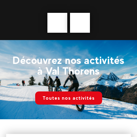
Précédent
En
savoir
plus
Découvrez nos activités
à Val Thorens
Toutes nos activités