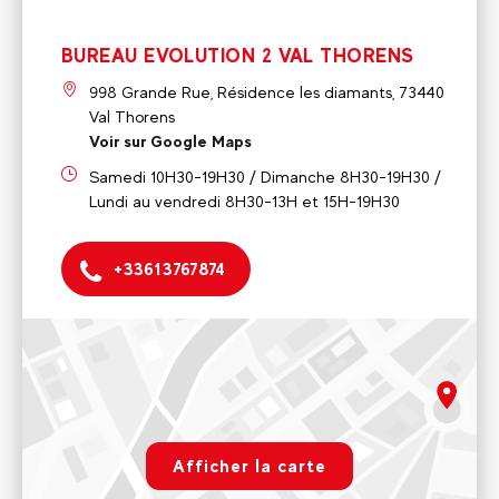
BUREAU EVOLUTION 2 VAL THORENS
998 Grande Rue, Résidence les diamants, 73440
Val Thorens
Voir sur Google Maps
Samedi 10H30-19H30 / Dimanche 8H30-19H30 /
Lundi au vendredi 8H30-13H et 15H-19H30
+33613767874
BUREAU EVOLUTION 2 VAL THORENS
998 Grande Rue, Résidence les diamants, 73440 Val
Thorens
rgpd.advert.map
Samedi 10H30-19H30 / Dimanche 8H30-19H30 / Lundi au
vendredi 8H30-13H et 15H-19H30
Afficher la carte
Paramétrer