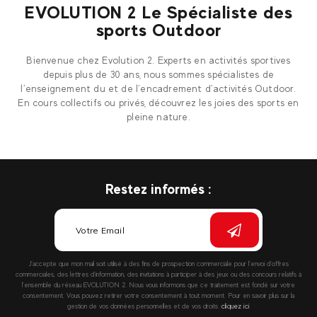
EVOLUTION 2 Le Spécialiste des
sports Outdoor
Bienvenue chez Evolution 2. Experts en activités sportives
depuis plus de 30 ans, nous sommes spécialistes de
l’enseignement du et de l’encadrement d’activités Outdoor.
En cours collectifs ou privés, découvrez les joies des sports en
pleine nature.
Restez informés :
J’accepte que mon mail soit utilisé à des fins de prospection commerciale pour l’envoi d’offres
commerciales, des lettres d’information, des invitations à participer à des jeux ou des concours relatifs à
l’ensemble du réseau EVOLUTION 2. Nous vous informons que ce traitement est fondé sur votre
consentement. Vous pouvez retirer votre consentement à tout moment. Pour en savoir plus sur la
gestion de vos données personnelles et de vos droits :
cliquez ici