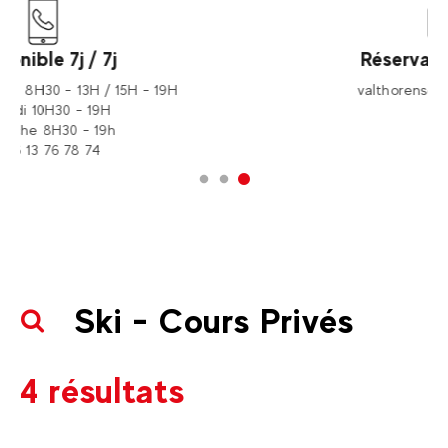
Réservation en ligne
valthorens@evolution2.com
U
Ski - Cours Privés
4 résultats