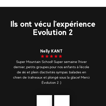
130
€
Val Thorens
Dès
Cours privé | Ski et Snowboard
Ils ont vécu l'expérience
Evolution 2
Charles COUPE
r
Un énorme merci à toute l'équipe d'Evolution 2
ole
Val Thorens! Florent et Virginie ont été présents
n
et disponibles pour organiser une semaine
rci
d'activités qui étaient toutes d'une très grande
qualité. Difficile de skier en raison...
voir plus
Précédent
En