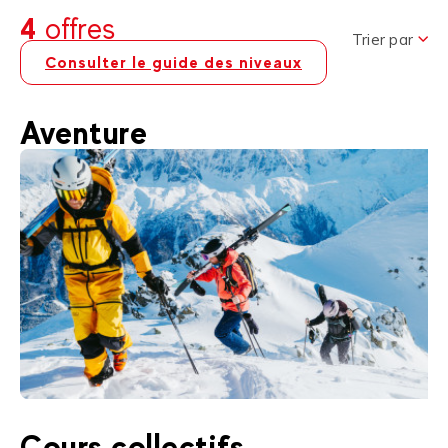
4
offres
Trier par
Consulter le guide des niveaux
Aventure
180
€
Val Thorens
Cours collectifs
Dès