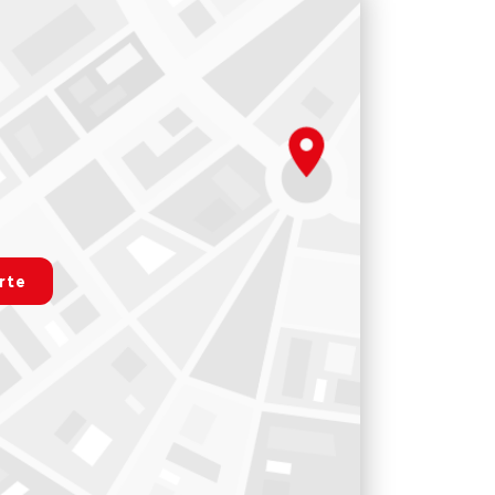
.map
rte
r