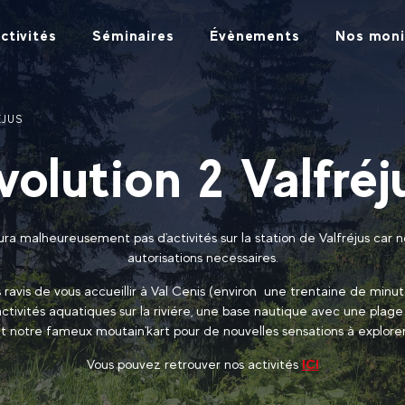
ctivités
Séminaires
Évènements
Nos moni
ÉJUS
volution 2 Valfréj
aura malheureusement pas d'activités sur la station de Valfréjus car n
autorisations necessaires.
s ravis de vous accueillir à Val Cenis (environ une trentaine de minut
tivités aquatiques sur la riviére, une base nautique avec une plage
t notre fameux moutain'kart pour de nouvelles sensations à explorer
Vous pouvez retrouver nos activités
ICI