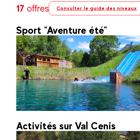
17
offres
Consulter le guide des niveaux
Sport "Aventure été"
22
€
Valfréjus
Activités sur Val Cenis
Dès
Aquasensations® (Val Ceni