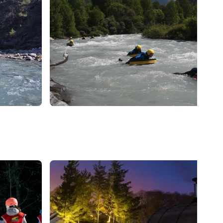
52
€
Valfréjus
Dès
Hydrospeed