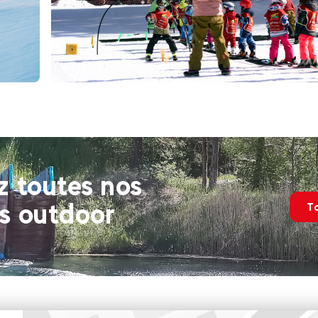
Valfréjus
Dès
Village Yéti I Cours collec
Pro
à 12 ans - débutant
 toutes nos
és outdoor
T
Evolution 2 - Valfréjus