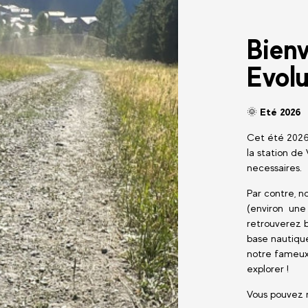
Bien
Evolu
🌞
Eté 2026
Cet été 2026,
la station de 
necessaires.
Par contre, no
(environ une 
retrouverez b
base nautique
notre fameux 
explorer !
Vous pouvez r