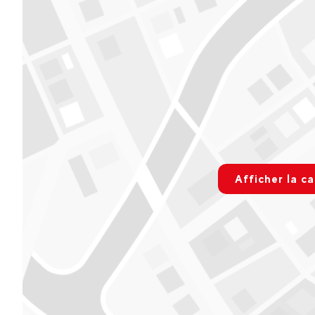
300 Place des Bergers. 73500 Valfréjus
Variables
Voir sur Google Maps
rgpd.advert
Afficher la ca
Paramétre