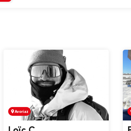
Avoriaz
Loïc C