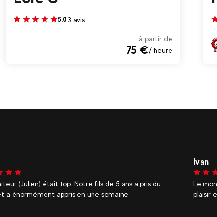
3 avis
5.0
à partir de
75 €
/ heure
Tom
teur (Julien) était top. Notre fils de 5 ans a pris du
Les mon
r et a énormément appris en une semaine.
très bi
recomm