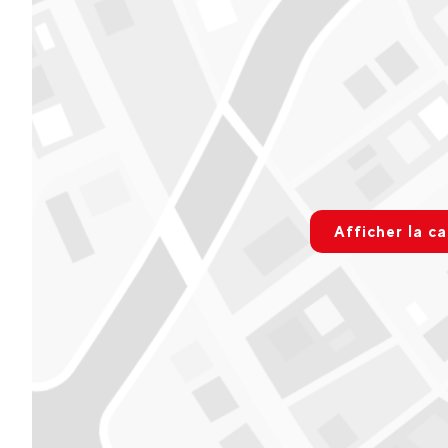
Ouvert tous les jours de 9H00 à 12H00 puis de 14H00 à 18H00
Voir sur Google Maps
Evolution2 Avoriaz - ETE
Magasin CMP - 50 Rue du Douchka
9h - 18h
rgpd.advert
Voir sur Google Maps
Afficher la ca
Paramétre