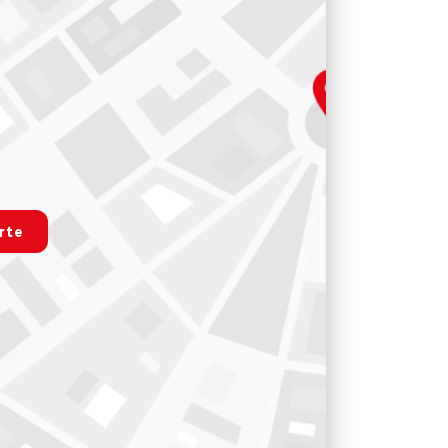
.map
rte
r