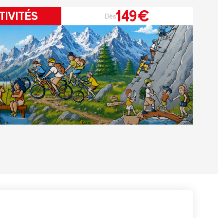
149€
TIVITÉS
Dès
r le Pass