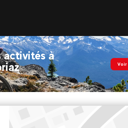
 activités à
riaz
Voir
Evolution 2 Avoriaz - HIVER
31 place des ruches 74110 AVORIAZ