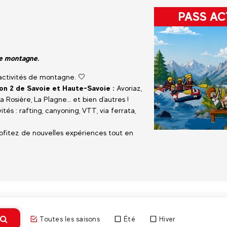
PASS AC
 de montagne.
'activités de montagne. 🤍
ion 2 de Savoie et Haute-Savoie :
Avoriaz,
 Rosière, La Plagne… et bien d'autres !
tés : rafting, canyoning, VTT, via ferrata,
rofitez de nouvelles expériences tout en
Découvri
Toutes les saisons
Été
Hiver