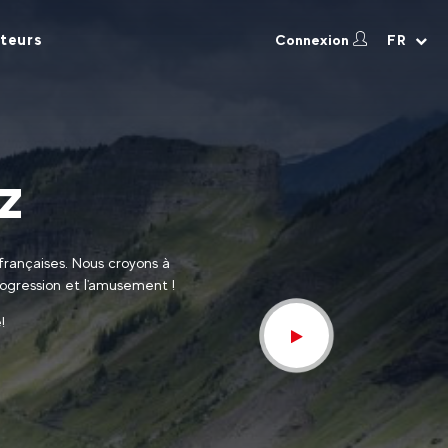
teurs
Connexion
FR
z
françaises. Nous croyons à
rogression et l'amusement !
!