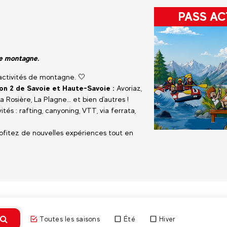
PASS AC
 de montagne.
'activités de montagne. 🤍
ion 2 de Savoie et Haute-Savoie :
Avoriaz,
 Rosière, La Plagne… et bien d'autres !
tés : rafting, canyoning, VTT, via ferrata,
rofitez de nouvelles expériences tout en
Découvri
Toutes les saisons
Été
Hiver