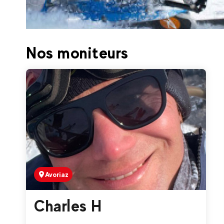
170
€
Avoriaz
Nos moniteurs
Dès
Ski Assis- Handiski
Avoriaz
Charles H