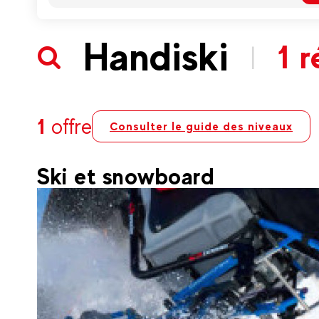
Handiski
1 r
|
1
offre
Consulter le guide des niveaux
Ski et snowboard