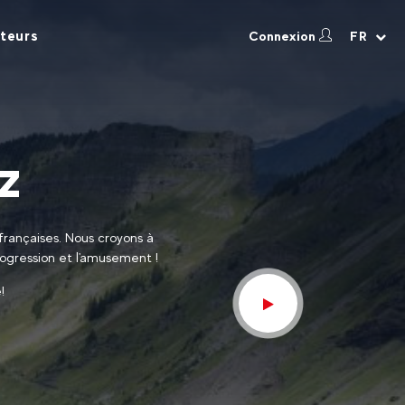
teurs
Connexion
FR
z
françaises. Nous croyons à
rogression et l'amusement !
!