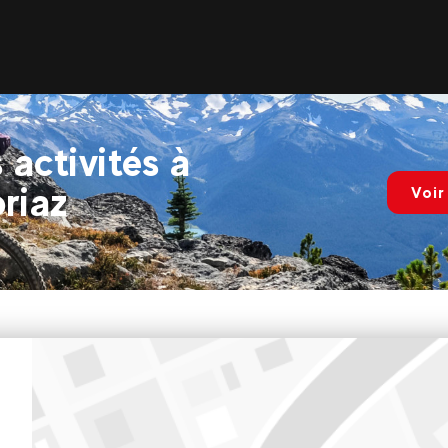
 activités à
riaz
Voir
Evolution 2 Avoriaz - HIVER
31 place des ruches 74110 AVORIAZ
Ouvert tous les jours de 9H00 à 12H00 puis de 14H00 à 18H00