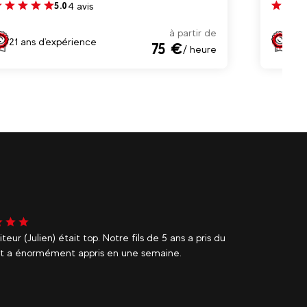
4 avis
5.0
à partir de
21 ans d'expérience
17 a
75 €
/ heure
Jean 
iteurs étaient excellents et mes deux enfants ont
Moniteur
en progressé pour leur première fois au ski. A
ander absolument !