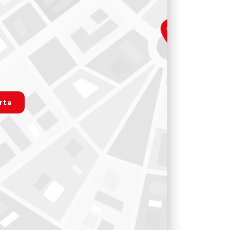
.map
rte
r