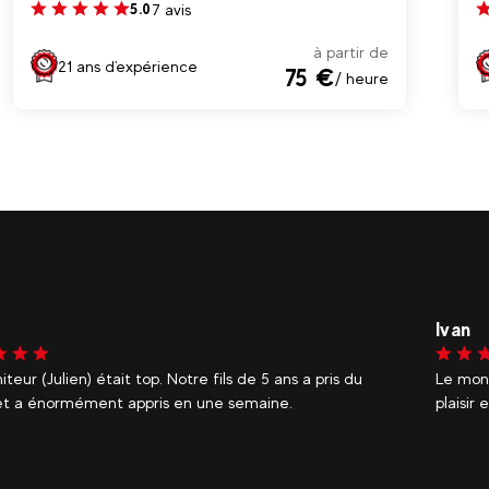
7 avis
5.0
à partir de
21 ans d'expérience
75 €
/ heure
Tom
teur (Julien) était top. Notre fils de 5 ans a pris du
Les mon
r et a énormément appris en une semaine.
très bi
recomm