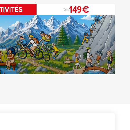
149€
TIVITÉS
Dès
r le Pass