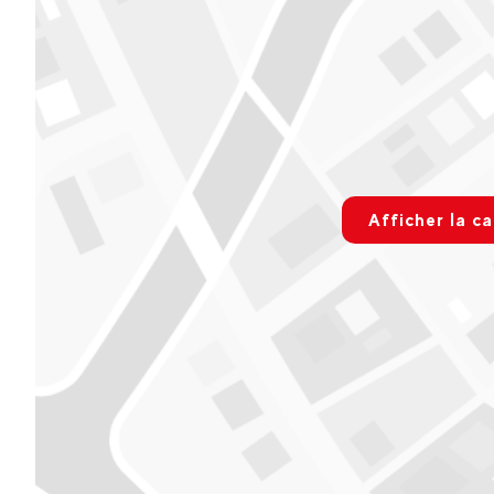
Voir sur Google Maps
Evolution2 Avoriaz - ETE
Magasin CMP - 50 Rue du Douchka
9h - 18h
rgpd.advert
Voir sur Google Maps
Afficher la ca
Paramétre