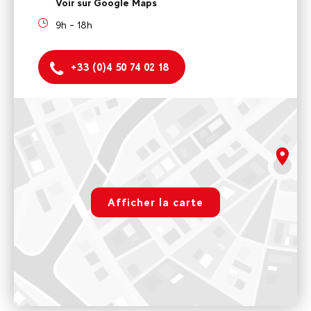
Voir sur Google Maps
9h - 18h
+33 (0)4 50 74 02 18
Evolution 2 Avoriaz - HIVER
31 place des ruches 74110 AVORIAZ
Ouvert tous les jours de 9H00 à 12H00 puis de 14H00 à 18H00
rgpd.advert.map
Voir sur Google Maps
Afficher la carte
Evolution2 Avoriaz - ETE
Paramétrer
Magasin CMP - 50 Rue du Douchka
9h - 18h
Voir sur Google Maps