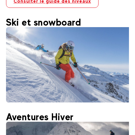
Consulter le guide des niveaux
Ski et snowboard
320
€
Avoriaz
Aventures Hiver
Dès
Ski HORS PISTE - Engagement privé