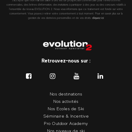
J’accepte que mon mail soit utilisé à des fins de prospection commerciale pour l’envoi d’offres
commerciales, des lettres d’information, des invitations à participer à des jeux ou des concours relatifs à
l’ensemble du réseau EVOLUTION 2. Nous vous informons que ce traitement est fondé sur votre
consentement. Vous pouvez retirer votre consentement à tout moment. Pour en savoir plus sur la
gestion de vos données personnelles et de vos droits :
cliquez ici
Retrouvez-nous sur :
Nos destinations
Nos activités
Nos Ecoles de Ski
Séminaire & Incentive
Pro Outdoor Academy
Nos niveaux de ski