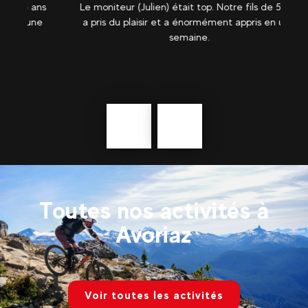
ans
Le moniteur (Julien) était top. Notre fils de 5 ans
L
ne
a pris du plaisir et a énormément appris en une
semaine.
pr
Précédent
En
savoir
plus
Toutes nos activités à
Avoriaz
Voir toutes les activités