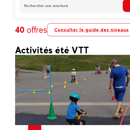
40
offres
Consulter le guide des niveaux
Activités été VTT