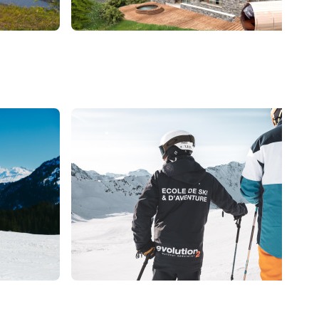
La Clusaz
Chalet Egnima X Evolut
189
€
285
€
La Clusaz
Dès