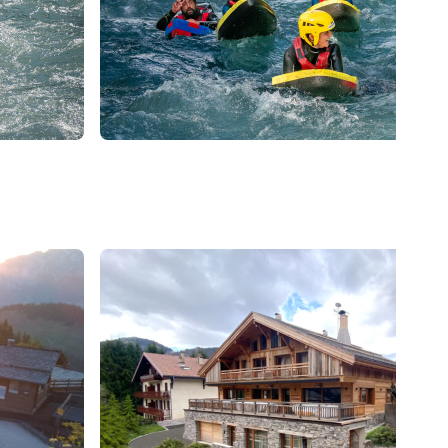
59
€
La Clusaz
Dès
Hydrospeed