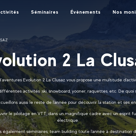
ctivités
Séminaires
Évènements
Nos moni
USAZ
olution 2 La Clu
d’aventures Evolution 2 La Clusaz vous propose une multitude d'activ
fférentes activités :ski, snowboard, yooner, raquettes, etc. De quoi s
ueillons aussi le reste de l'année pour découvrir la station et ses en
vrir le pilotage en VTT, dans un magnifique cadre avec un esprit 
électrique.
 également séminaires, team building toute l'année à destination d