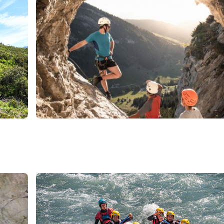
70
€
La Clusaz
Dès
Via Ferrata de Thônes