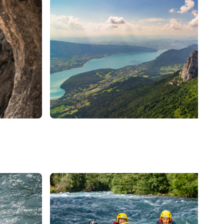
La Clusaz
Activités Lac d'Annecy 
parapente