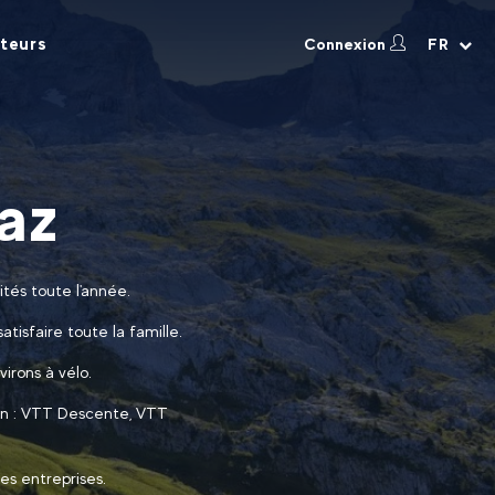
teurs
Connexion
FR
saz
ités toute l'année.
atisfaire toute la famille.
virons à vélo.
fun : VTT Descente, VTT
es entreprises.