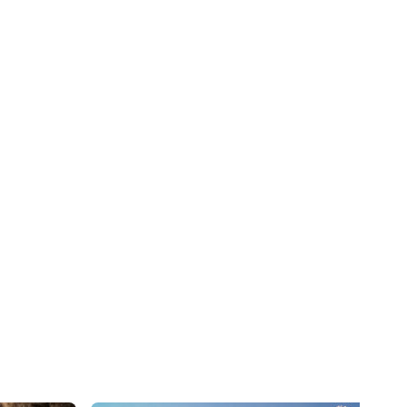
49
€
La Clusaz
Dès
Gravity KIDS
9
€
 ans