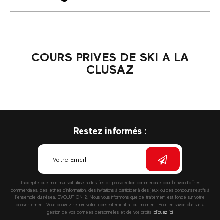
COURS PRIVES DE SKI A LA
CLUSAZ
Restez informés :
J’accepte que mon mail soit utilisé à des fins de prospection commerciale pour l’envoi d’offres
commerciales, des lettres d’information, des invitations à participer à des jeux ou des concours relatifs à
l’ensemble du réseau EVOLUTION 2. Nous vous informons que ce traitement est fondé sur votre
consentement. Vous pouvez retirer votre consentement à tout moment. Pour en savoir plus sur la
gestion de vos données personnelles et de vos droits :
cliquez ici