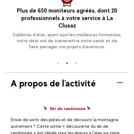
saz
Plus de 650 moniteurs agréés, dont 20
professionnels à votre service à La
les
Ren
Clusaz
2 La
Fran
Diplômés d’état, ayant suivi les meilleures formations,
notre désir est de transmettre notre savoir et de
faire partager nos projets d’aventure.
A propos de l'activité
⛷️
Ski de randonnée
⛷️
Envie de sortir des pistes et de découvrir la montagne
autrement ? Cette sortie « découverte du ski de
randonnée » est idéale pour les skieurs à l’aise sur piste