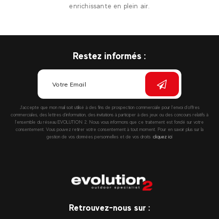
enrichissante en plein air.
Restez informés :
J’accepte que mon mail soit utilisé à des fins de prospection commerciale pour l’envoi d’offres
commerciales, des lettres d’information, des invitations à participer à des jeux ou des concours relatifs à
l’ensemble du réseau EVOLUTION 2. Nous vous informons que ce traitement est fondé sur votre
consentement. Vous pouvez retirer votre consentement à tout moment. Pour en savoir plus sur la
gestion de vos données personnelles et de vos droits :
cliquez ici
Retrouvez-nous sur :