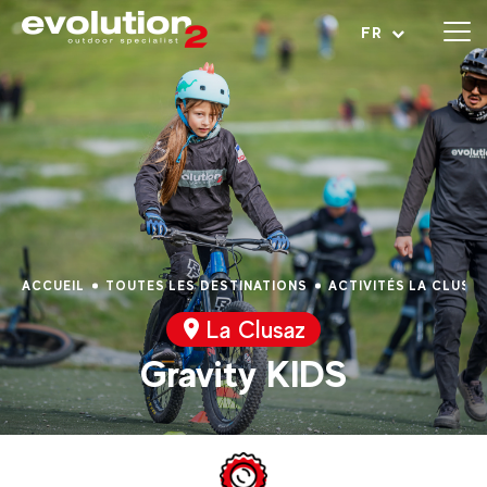
Ouvrir le menu
FR
ACCUEIL
TOUTES LES DESTINATIONS
ACTIVITÉS LA CLUSA
La Clusaz
Gravity KIDS