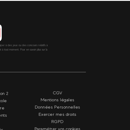
ciper à des jeux ou des concours relatifs à
 tout moment. Pour en savoir plus sur la
CGV
ion 2
Mentions légales
cole
Données Personnelles
dre
Exercer mes droits
nts
RGPD
Paramétrer vos cookies
és