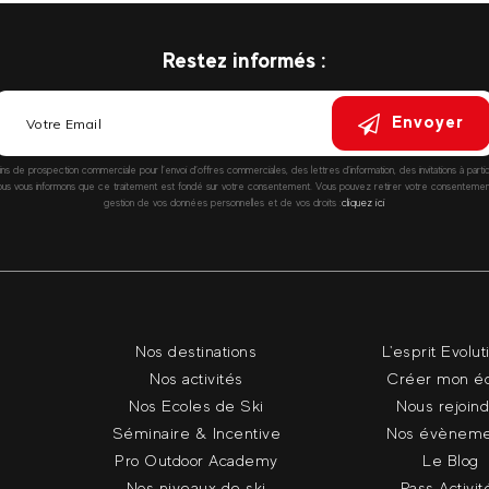
Restez informés :
Envoyer
fins de prospection commerciale pour l’envoi d’offres commerciales, des lettres d’information, des invitations à parti
vous informons que ce traitement est fondé sur votre consentement. Vous pouvez retirer votre consentement à
gestion de vos données personnelles et de vos droits :
cliquez ici
Nos destinations
L'esprit Evolut
Nos activités
Créer mon é
Nos Ecoles de Ski
Nous rejoin
Séminaire & Incentive
Nos évèneme
Pro Outdoor Academy
Le Blog
Nos niveaux de ski
Pass Activit