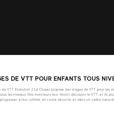
GES DE VTT POUR ENFANTS TOUS NIV
e de VTT Evolution 2 La Clusaz propose des stages de VTT pour les e
tous les niveaux. Nos moniteurs leur feront découvrir le VTT, et ils po
progresser à leur rythme, en toute sécurité, et dans un cadre nature