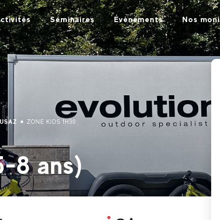
ctivités
Séminaires
Évènements
Nos moni
LUSAZ
ZONE KIDS 1H30
5-8 ans)