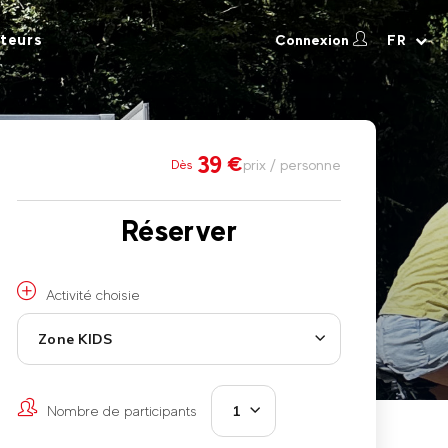
teurs
Connexion
FR
39
€
prix / personne
Dès
Réserver
Activité choisie
Zone KIDS
Nombre de participants
1