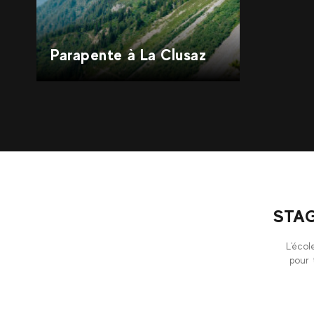
Parapente à La Clusaz
STA
L'écol
pour 