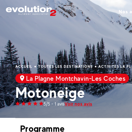
Nos a
ACCUEIL
TOUTES LES DESTINATIONS
ACTIVITÉS LA P
La Plagne Montchavin-Les Coches
Motoneige
Voir nos avis
5/5 - 1 avis
Programme