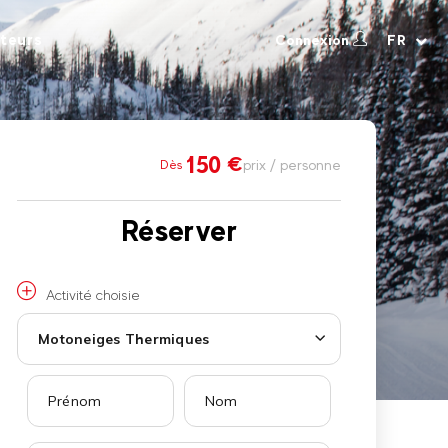
teurs
Connexion
FR
150
€
prix / personne
Dès
Réserver
Activité choisie
Motoneiges Thermiques