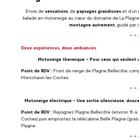
Envie de
sensations
, de
paysages grandioses
et d’un 
balade en motoneige au cœur du domaine de La Plagn
montagne autrement
, guidé par
* * 
Deux expériences, deux ambiances
Motoneige thermique – Pour ceux qui veulent u
Point de RDV :
Front de neige de Plagne Bellecôte, compt
Montchavin les Coches
* * 
Motoneige électrique – Une sortie silencieuse, douce
Point de RDV :
Rejoignez Plagne Bellecôte (environ 1h à 
Coches) puis empruntez la télécabine Belle Plagne (grat
Plagne
* * 