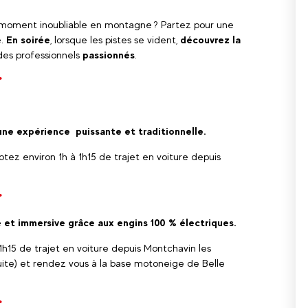
moment inoubliable en montagne ? Partez pour une
e.
En soirée
, lorsque les pistes se vident,
découvrez la
 des professionnels
passionnés
.
*
ne expérience puissante et traditionnelle.
ez environ 1h à 1h15 de trajet en voiture depuis
*
 et immersive grâce aux engins 100 % électriques.
1h15 de trajet en voiture depuis Montchavin les
uite) et rendez vous à la base motoneige de Belle
*