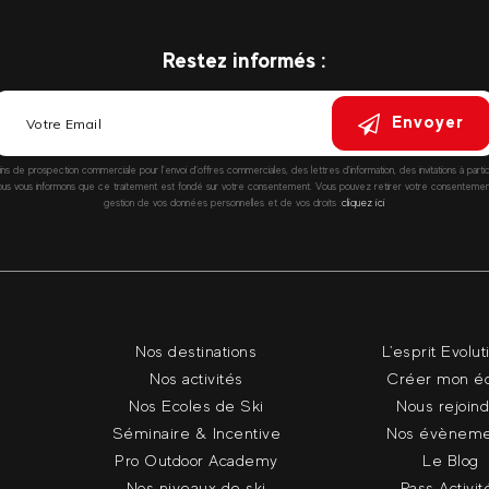
Restez informés :
Envoyer
fins de prospection commerciale pour l’envoi d’offres commerciales, des lettres d’information, des invitations à parti
vous informons que ce traitement est fondé sur votre consentement. Vous pouvez retirer votre consentement à
gestion de vos données personnelles et de vos droits :
cliquez ici
Nos destinations
L'esprit Evolut
Nos activités
Créer mon é
Nos Ecoles de Ski
Nous rejoin
Séminaire & Incentive
Nos évèneme
Pro Outdoor Academy
Le Blog
Nos niveaux de ski
Pass Activit