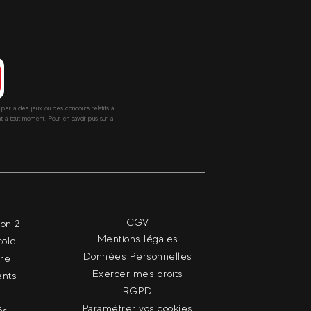
ciper à des jeux ou des concours relatifs à
 tout moment. Pour en savoir plus sur la
CGV
ion 2
Mentions légales
cole
Données Personnelles
dre
Exercer mes droits
nts
RGPD
Paramétrer vos cookies
és