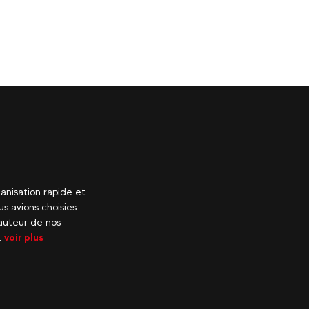
anisation rapide et
s avions choisies
hauteur de nos
.
voir plus