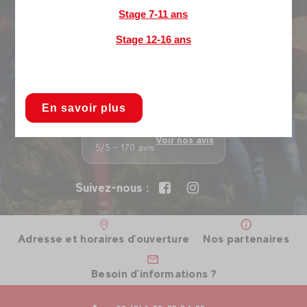
d'un séjour estivale.
Stage 7-11 ans
Bivouac
,
trail
coaching,
vélo de route
... L'itinérance à portée
Stage 12-16 ans
de main.
Offrez une expérience
Evolution 2 Megève
En savoir plus
Voir nos avis
5/5 - 170 avis
Suivez-nous :
Adresse et horaires d'ouverture
Nos partenaires
Besoin d'informations ?