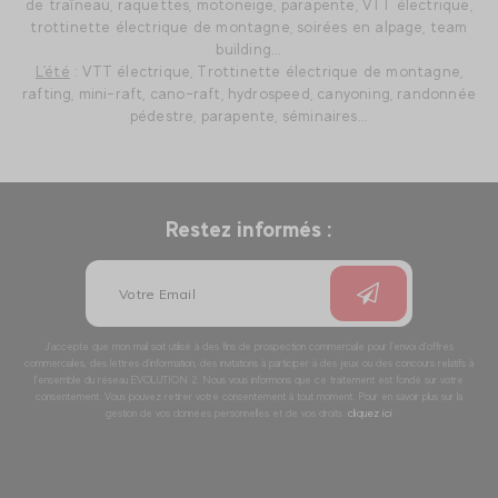
de traîneau, raquettes, motoneige, parapente, VTT électrique,
trottinette électrique de montagne, soirées en alpage, team
building...
L'été
: VTT électrique, Trottinette électrique de montagne,
rafting, mini-raft, cano-raft, hydrospeed, canyoning, randonnée
pédestre, parapente, séminaires...
Restez informés :
J’accepte que mon mail soit utilisé à des fins de prospection commerciale pour l’envoi d’offres
commerciales, des lettres d’information, des invitations à participer à des jeux ou des concours relatifs à
l’ensemble du réseau EVOLUTION 2. Nous vous informons que ce traitement est fondé sur votre
consentement. Vous pouvez retirer votre consentement à tout moment. Pour en savoir plus sur la
gestion de vos données personnelles et de vos droits :
cliquez ici