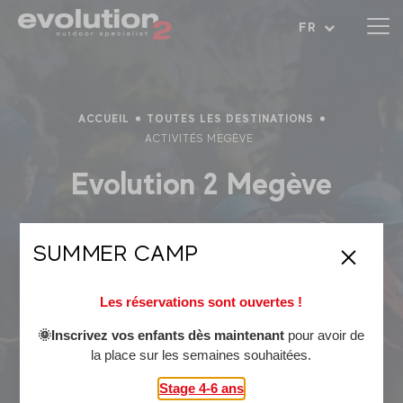
Ouvrir le menu
FR
ACCUEIL
TOUTES LES DESTINATIONS
ACTIVITÉS MEGÈVE
Evolution 2 Megève
Les activités à faire cet été à Megève 🌞
SUMMER CAMP
Village authentique de haute-savoie, cette station de
moyenne montagne vous réserve un large choix d'activités à
Les réservations sont ouvertes !
découvrir :
Canyoning
🌞Inscrivez vos enfants dès maintenant
,
rafting
ou encore
hydrospeed
, rafraîchissez vous
pour avoir de
la place sur les semaines souhaitées.
à la montagne !
Cani-rando
,
VTT électrique
Stage 4-6 ans
,
parapente
, les immanquables