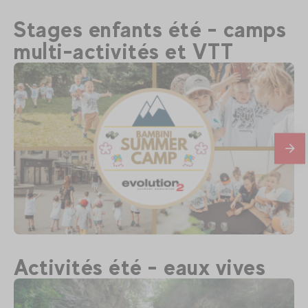
Stages enfants été - camps
multi-activités et VTT
En
savo
plus
310
€
Megève
Activités été - eaux vives
Dès
Bambini camp - stage multi activités 4-
6 ans