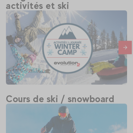
EVG & EVJF Megève
activités et ski
En
savo
plus
310
€
Megève
Cours de ski / snowboard
Dès
Winter camp multi activités 7-11 ans