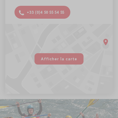
+33 (0)4 50 55 54 55
Evolution 2 Megève
Magasin RIDE 1298/1300 Route Nationale 74120 Megève
9h-12h30 / 14h-18h
rgpd.advert.map
Voir sur Google Maps
Afficher la carte
Paramétrer