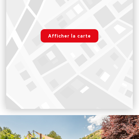
Voir sur Google Maps
Base de Rafting de Landry
rgpd.advert.map
181 Route du Perrey, LANDRY, 73210 Landry, France
Afficher la carte
Paramétrer
9h00 - 19h00
Voir sur Google Maps
Base de rafting et canyoning du Doron de Bozel
Chalet Rafting, Ile du Ferlay, 73600, Salins-fontaine
9h00 - 18h00
Voir sur Google Maps