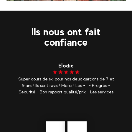
18
€
Landry
Dès
Accrobranche
Ils nous ont fait
confiance
Lorine
 et
Nous avons adoré ce moment partager il est
-
tellement bien d’apprendre à skier en cours
ces
particulier, en plus avec des moniteurs aussi
agréables et patient c’est très appréciable je
recommandes vivement. La qualité de
l'enseignement...
voir plus