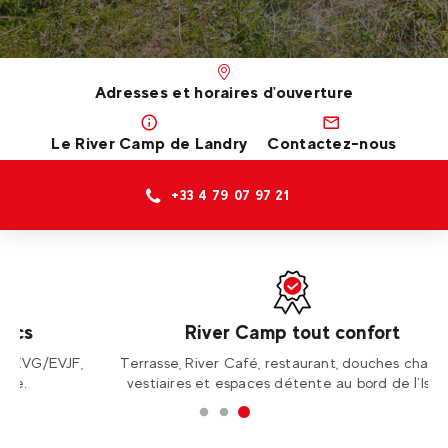
Adresses et horaires d'ouverture
Le River Camp de Landry
Contactez-nous
+33 4 79 07 97 21
River Camp tout confort
JF,
Terrasse, River Café, restaurant, douches chaudes,
D
vestiaires et espaces détente au bord de l’Isère.