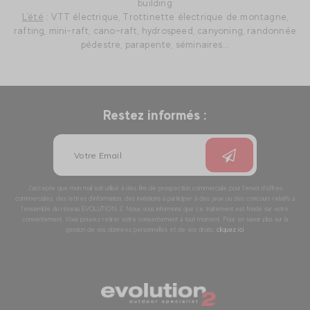
building
L'été
: VTT électrique, Trottinette électrique de montagne,
rafting, mini-raft, cano-raft, hydrospeed, canyoning, randonnée
pédestre, parapente, séminaires...
Restez informés :
J’accepte que mon mail soit utilisé à des fins de prospection commerciale pour l’envoi d’offres
commerciales, des lettres d’information, des invitations à participer à des jeux ou des concours relatifs à
l’ensemble du réseau EVOLUTION 2. Nous vous informons que ce traitement est fondé sur votre
consentement. Vous pouvez retirer votre consentement à tout moment. Pour en savoir plus sur la
gestion de vos données personnelles et de vos droits :
cliquez ici