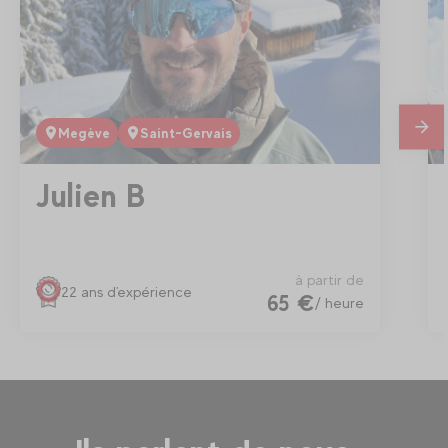
Megève
Saint-Gervais
En
savo
plus
Julien B
à partir de
22 ans d'expérience
65 €
/ heure