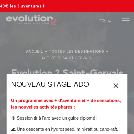
entures !
Ouvrir le menu
FR
ACCUEIL
TOUTES LES DESTINATIONS
ACTIVITÉS SAINT GERVAIS
Evolution 2 Saint-Gervais
NOUVEAU STAGE ADO
Ecole de ski et d'aventures
, Evolution 2 Saint-Gervais vous
accompagne à travers vos experiences au pied du Mont-
Un programme avec + d'aventure et + de sensations,
Blanc !
les nouvelles activités phares :
Les activités phares de l'été :
🎯 Session tir à l'arc avec un guide diplomé !
Le
canyoning
🌊 Une descente en hydrospeed, mini-raft ou cano-raft.
Le
rafting