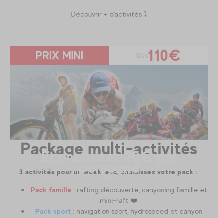
Découvrir + d'activités ⤵️
110€
PRIX MINI
Dès
Package multi-activités
Economisez 20€ par
personne
3 activités pour un week-end, choisissez votre pack :
Pack famille
: rafting découverte, canyoning famille et
mini-raft ❤️
Pack sport
: navigation sport, hydrospeed et canyon