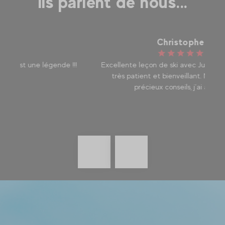
Ils parlent de nous...
Christophe
!!!
Excellente leçon de ski avec Julien, un moniteur
Je
très patient et bienveillant. Merci pour les
ét
précieux conseils, j’ai adoré !
co
Précédent
En
savoir
plus