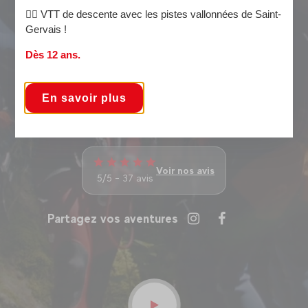
La
randonnée
🚵‍♀️ VTT de descente avec les pistes vallonnées de Saint-
Gervais !
Les activités inmanquables de l'été :
Dès 12 ans.
Le
VTT électrique
Les
stages multi-activités
Le
stage eaux vives
En savoir plus
N'attendez plus pour réserver vos activités cet été à
Saint-Gervais !
Voir nos avis
5/5 - 37 avis
Partagez vos aventures