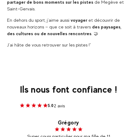
partager de bons moments sur les pistes
de Megève et
Saint-Gervais.
En dehors du sport, j’aime aussi
voyager
et découvrir de
nouveaux horizons — que ce soit à travers
des paysages,
des cultures ou de nouvelles rencontres
. ​🤝​
J’ai hâte de vous retrouver sur les pistes !"
Ils nous font confiance !
2 avis
5.0
Grégory
aîneur
Super cours particulier pour ma fille de 11
J'ai 