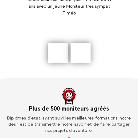
out en
ans avec un jeune Moniteur très sympa :
Timeo
 permis
Timéo
étant 
llait à
de m'y
ois en
ce qu
Précédent
En
savoir
plus
Plus de 500 moniteurs agréés
ur
Diplômés d’état, ayant suivi les meilleures formations, notre
Re
désir est de transmettre notre savoir et de faire partager
nos projets d’aventure.