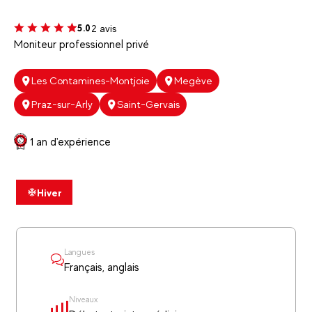
2 avis
5.0
Moniteur professionnel privé
Les Contamines-Montjoie
Megève
Praz-sur-Arly
Saint-Gervais
1 an d'expérience
Hiver
Langues
Français, anglais
Niveaux