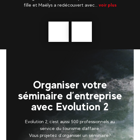
...
fille et Maëlys a redécouvert avec...
voir plus
in
Précédent
En
savoir
plus
Organiser votre
séminaire d’entreprise
avec Evolution 2
Evolution 2, c'est aussi 500 professionnels au
service du tourisme d'affaire.
Vous projetez d’organiser un séminaire?