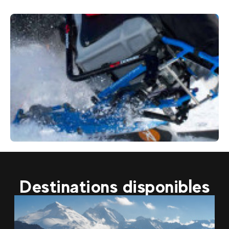
170
€
Avoriaz
Dès
Ski Assis- Handiski
Destinations disponibles