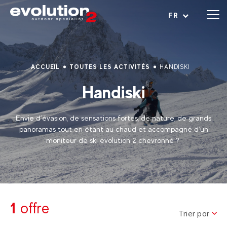
Ouvrir le menu
FR
ACCUEIL
TOUTES LES ACTIVITÉS
HANDISKI
Handiski
Envie d’évasion, de sensations fortes, de nature, de grands
panoramas tout en étant au chaud et accompagné d’un
moniteur de ski evolution 2 chevronné ?
1
offre
Trier par