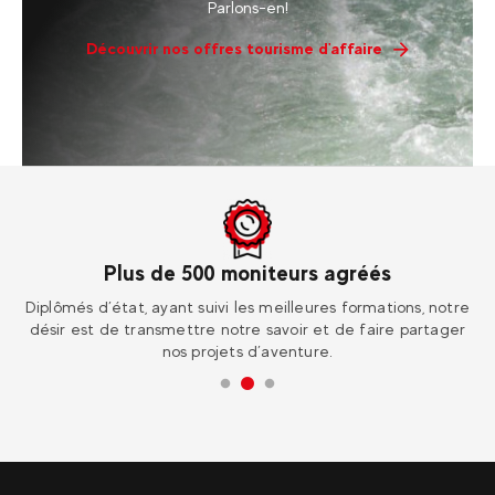
Parlons-en!
Découvrir nos offres tourisme d'affaire
Plus de 500 moniteurs agréés
ur
Diplômés d’état, ayant suivi les meilleures formations, notre
Re
désir est de transmettre notre savoir et de faire partager
nos projets d’aventure.