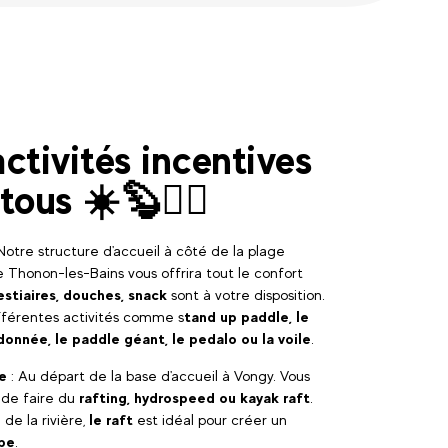
ctivités incentives
tous ☀️🦫🏄‍♂️
Notre structure d'accueil à côté de la plage
 Thonon-les-Bains vous offrira tout le confort
estiaires, douches, snack
sont à votre disposition.
fférentes activités comme s
tand up paddle, le
donnée, le paddle géant, le pedalo ou la voile
.
re
: Au départ de la base d'accueil à Vongy. Vous
r de faire du
rafting, hydrospeed ou kayak raft
.
 de la rivière,
le raft
est idéal pour créer un
ipe
.