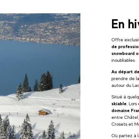
En hi
Offre exclu
de professi
snowboard o
inoubliables.
Au départ d
prendre de la
autour du La
Situé à quelq
skiable
. Lors
domaine Fra
entre Châtel,
Crosets et Mo
Où partez à l