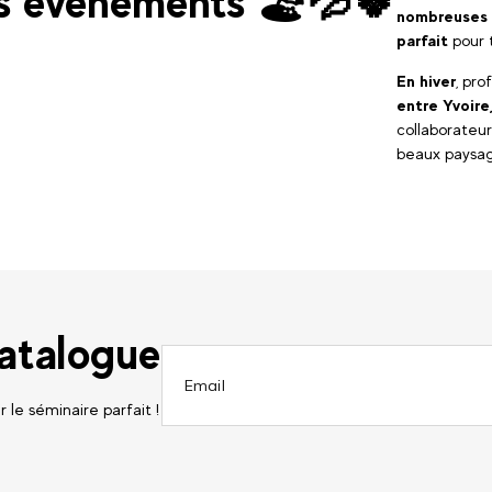
os événements 🏖️💦🍀
nombreuses 
parfait
pour 
En hiver
, pro
entre Yvoire
collaborateur
beaux paysag
catalogue
 le séminaire parfait !