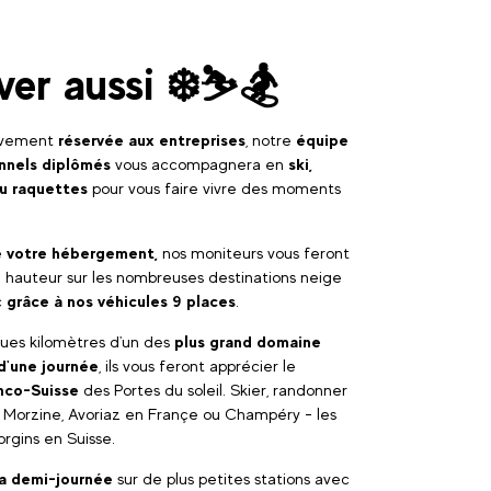
ver aussi ❄️⛷️🏂
sivement
réservée aux entreprises
, notre
équipe
onnels diplômés
vous accompagnera en
ski,
u raquettes
pour vous faire vivre des moments
e votre hébergement,
nos moniteurs vous feront
 hauteur sur les nombreuses destinations neige
c
grâce à nos véhicules 9 places
.
ues kilomètres d'un des
plus grand domaine
d'une journée
, ils vous feront apprécier le
nco-Suisse
des Portes du soleil. Skier, randonner
 Morzine, Avoriaz en Françe ou Champéry - les
rgins en Suisse.
a demi-journée
sur de plus petites stations avec