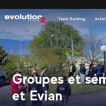
Team Building
Activi
Groupes et sém
et Evian