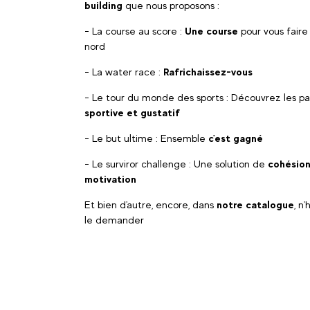
building
que nous proposons :
- La course au score :
Une course
pour vous faire
nord
- La water race :
Rafrichaissez-vous
- Le tour du monde des sports : Découvrez les p
sportive et gustatif
- Le but ultime : Ensemble
c'est gagné
- Le surviror challenge : Une solution de
cohésion
motivation
Et bien d'autre, encore, dans
notre catalogue
, n
le demander