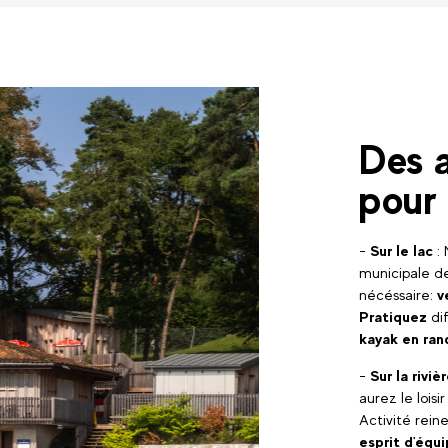
Des a
pour 
-
Sur le lac
: 
municipale de
nécéssaire:
v
Pratiquez
di
kayak en ran
-
Sur la riviè
aurez le loisi
Activité reine
esprit d'équ