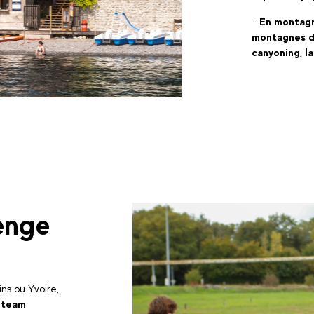
-
En montag
montagnes d
canyoning, la
enge
ns ou Yvoire,
 team