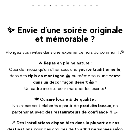
✨ Envie d’une soirée originale
et mémorable ?
Plongez vos invités dans une expérience hors du commun ! 🎉
🔥
Repas en pleine nature
:
Quoi de mieux qu’un dîner sous une
yourte traditionnelle
,
dans des
tipis en montagne
🏔️ ou même sous une
tente
dans un décor façon désert
🏜️ ?
Un cadre insolite pour marquer les esprits !
🍽️
Cuisine locale & de qualité
:
Nos repas sont élaborés à partir de
produits locaux
, en
partenariat avec des
restaurateurs de confiance
👨‍🍳
📍
Des installations disponibles dans la plupart de nos
destinations
, pour des groupes de
15 à 300 personnes
selon