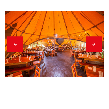
Précédent
En
savoir
plus