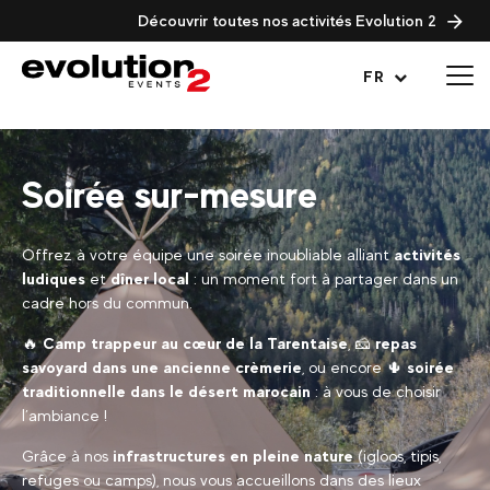
Découvrir toutes nos activités Evolution 2
Ouvrir le menu
FR
Soirée sur-mesure
Offrez à votre équipe une soirée inoubliable alliant
activités
ludiques
et
dîner local
: un moment fort à partager dans un
cadre hors du commun.
🔥
Camp trappeur au cœur de la Tarentaise
, 🧀
repas
savoyard dans une ancienne crèmerie
, ou encore 🌵
soirée
traditionnelle dans le désert marocain
: à vous de choisir
l’ambiance !
Grâce à nos
infrastructures en pleine nature
(igloos, tipis,
refuges ou camps), nous vous accueillons dans des lieux