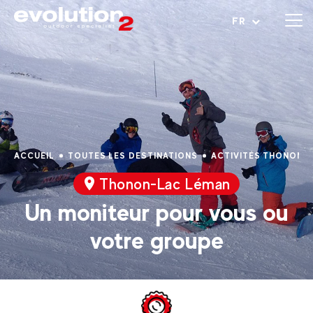
Ouvrir le menu
FR
ACCUEIL
TOUTES LES DESTINATIONS
ACTIVITÉS THONON-
Thonon-Lac Léman
Un moniteur pour vous ou
votre groupe