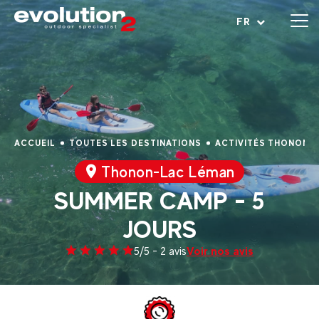
Ouvrir le menu
FR
ACCUEIL
TOUTES LES DESTINATIONS
ACTIVITÉS THONON-
Thonon-Lac Léman
SUMMER CAMP - 5
JOURS
Voir nos avis
5/5 - 2 avis