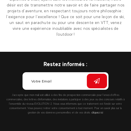
désir est de transmettre notre savoir et de faire partager nos
projets d’aventure, en respectant toujours notre philosophie :
l’exigence pour l’excellence ! Que ce soit pour une leçon de ski,
un saut en parachute ou pour une descente en VTT, venez
vivre une expérience inoubliable avec nos spécialistes de
l'outdoor !
Restez informés :
J’accepte que mon mail soit utilisé à des fins de prospection commerciale pour l’envoi d’offres
commerciales, des lettres d’information, des invitations à participer à des jeux ou des concours relatifs à
l’ensemble du réseau EVOLUTION 2. Nous vous informons que ce traitement est fondé sur votre
consentement. Vous pouvez retirer votre consentement à tout moment. Pour en savoir plus sur la
gestion de vos données personnelles et de vos droits :
cliquez ici