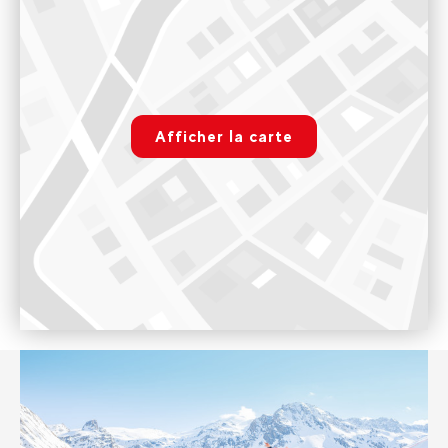
Notre bureau de Tignes le Lac est ouvert l'hiver tous les jours
de 8h30 à 19h jusqu'au samedi 1 mai 2027 inclus. Et l'été tout
les jours du 15 juin au 4 septembre 2026 de 9h à 18h30
rgpd.advert.map
Voir sur Google Maps
Afficher la carte
Tignes Val Claret
Paramétrer
Immeuble Le Sefcotel, 73320 Tignes
Notre bureau de Tignes Val Claret est ouvert seulement
l'hiver tous les jours de 8h30h à 18h30 jusqu'au vendredi 23
avril 2027 inclus.
Voir sur Google Maps