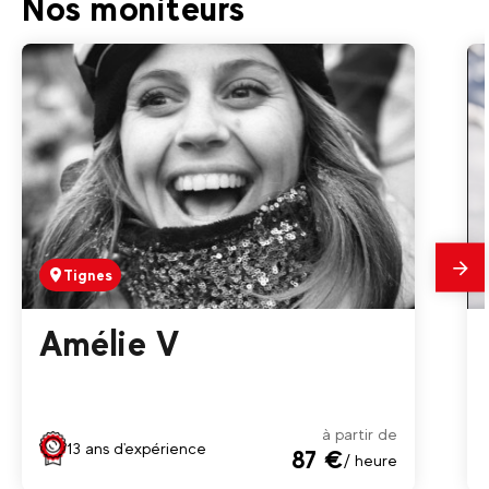
Nos moniteurs
ACCROBRANCHE | Val d'Isère
Tignes
En
savo
plus
Amélie V
à partir de
13 ans d'expérience
87 €
/ heure