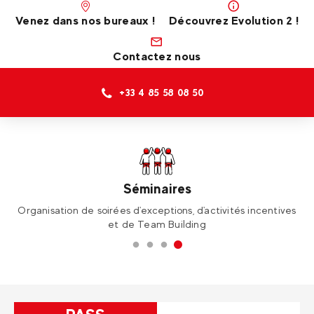
Venez dans nos bureaux !
Découvrez Evolution 2 !
Contactez nous
+33 4 85 58 08 50
École de Ski
ves
Cours collectifs et cours privés, que ce soit en ski ou en
Un
snowboard