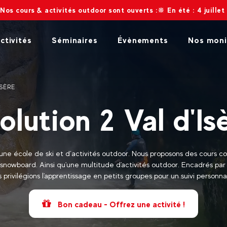
tés outdoor sont ouverts :🔆 En été : 4 juillet au 30 août 2026 ❄
ctivités
Séminaires
Évènements
Nos moni
ISÈRE
olution 2 Val d'Is
 une école de ski et d’activités outdoor. Nous proposons des cours col
 snowboard. Ainsi qu'une multitude d'activités outdoor. Encadrés pa
 privilégions l'apprentissage en petits groupes pour un suivi personna
Bon cadeau - Offrez une activité !