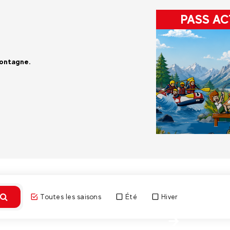
PASS AC
montagne.
Toutes les saisons
Été
Hiver
Découvri