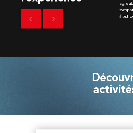
le moment en compagnie de muschers très
c’était 
iques. Superbe ballade dans la vallée du Manchet où
super sy
possible de faire une grande randonnée.
Evolutio
Précédent
En
savoir
plus
Découvr
activité