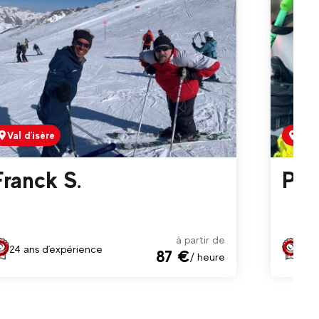
Val d'isère
Val 
Franck S.
Pie
à partir de
24 ans d'expérience
26 
87 €
/ heure