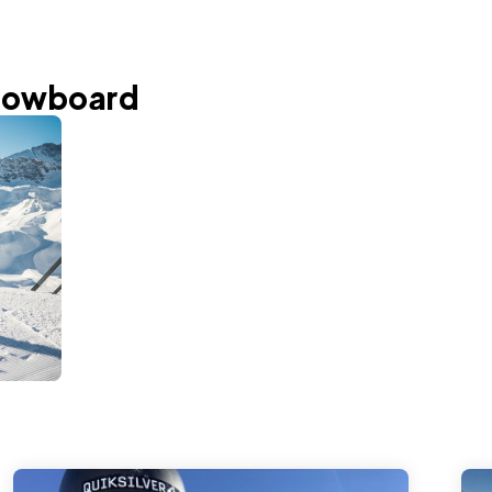
snowboard
€