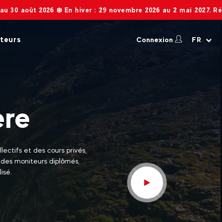
️ En hiver : 29 novembre 2026 au 2 mai 2027. Réservation en ligne
teurs
Connexion
FR
ère
lectifs et des cours privés,
r des moniteurs diplômés,
lisé.