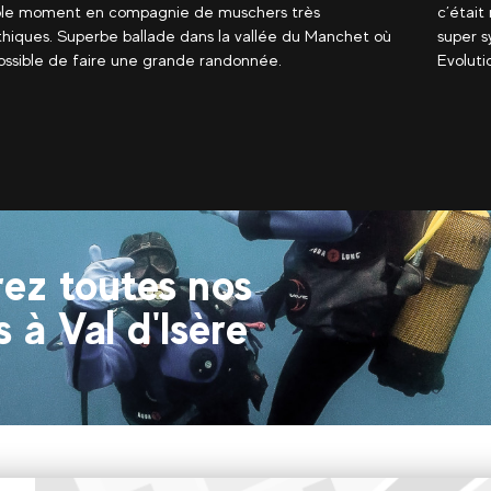
magique, journée magnifique, et le moniteur était
accueill
mpa, et organisation Du rdv facile et rapide. -📍
pour les
n 2 Val d'Isère
ez toutes nos
s à Val d'Isère
Val d'Isère centre