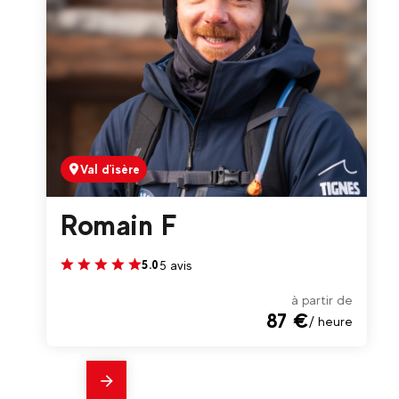
Collectifs 3, 5 ou 6 jours (à
partir de 8 ans)
Val d'isère
Romain F
5 avis
5.0
à partir de
87 €
/ heure
En