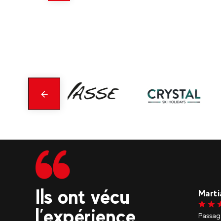
savoir
plus
Précédent
Ils ont vécu
l M. - janvier 2025 - Google
EAGLE
l’expérience
rs en traîneau tiré par des chiens nous avons vécu un
Je reco