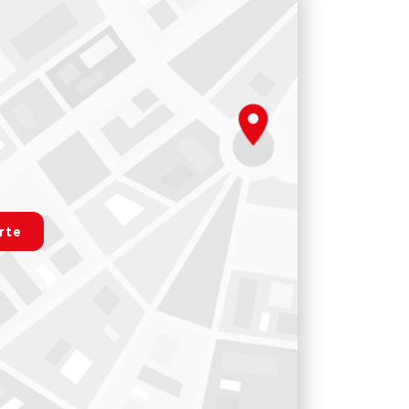
 à 19h jusqu'au 30 août 2026 inclus et l'hiver de
.map
rte
r