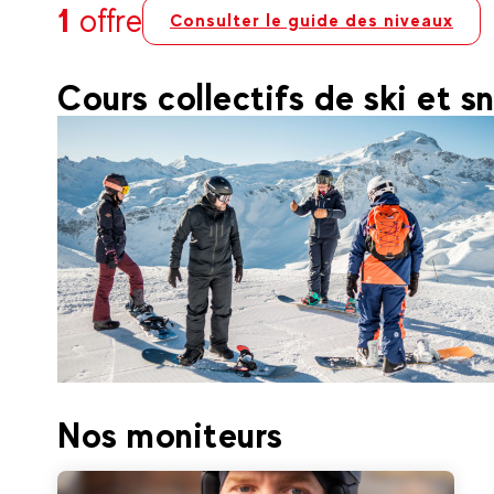
1
offre
Consulter le guide des niveaux
Cours collectifs de ski et 
360
Val d'Isère
Nos moniteurs
Dès
SNOWBOARD | Cours