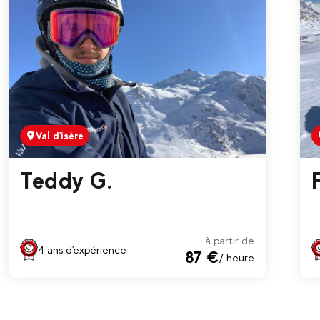
Val d'isère
Teddy G.
à partir de
4 ans d'expérience
87 €
/ heure