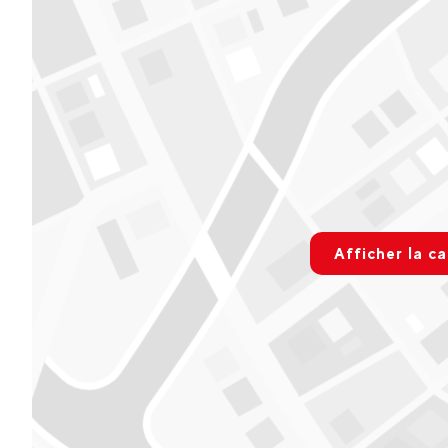
Val Village - Rond point de l'Office du Tourisme
Notre bureau de Val Village est ouvert l'été tous les jours de 9h
8h30 à 18h30 jusqu'au 30 avril 2027
Voir sur Google Maps
rgpd.advert
Afficher la ca
Paramétre