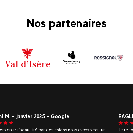
Nos partenaires
 948
Corent
mmande. On a testé la motoneige à val d Isère,
Merci à 