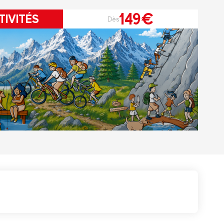
149€
TIVITÉS
Dès
r le Pass