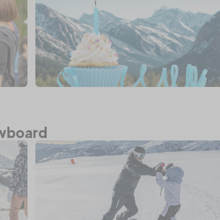
€
La Rosière
Dè
Anniversaires Enfants | U
wboard
fête nature sur mesure