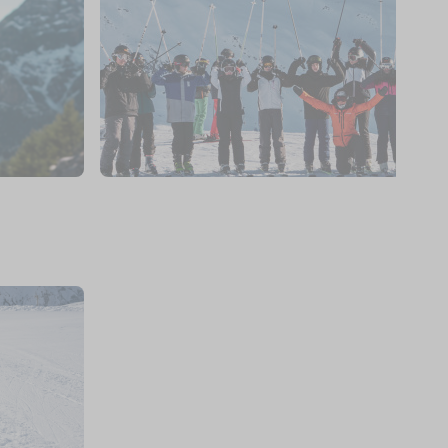
15
€
500
€
La Rosière
s
Dès
ne
Classe de neige