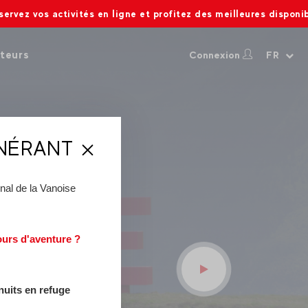
tés en ligne et profitez des meilleures disponibilités.
teurs
Connexion
FR
INÉRANT
ère
nal de la Vanoise
n
Village Yéti
, un espace
aussi les passionnés en
 Bernardo
.
ours d'aventure ?
door
pour petits et grands :
 nuits en refuge
de quoi avez-vous envie