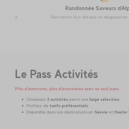
Randonnée Saveurs d'Alpage
Rencontre d'un éleveur et dégustation de Beaufort.
Le Pass Activités
Plus d'aventures, plus d'économies avec un seul pass.
Choisissez
3 activités
parmi une
large sélection
.
Profitez de
tarifs préférentiels
.
Disponible dans nos destinations en
Savoie
et
Haute-