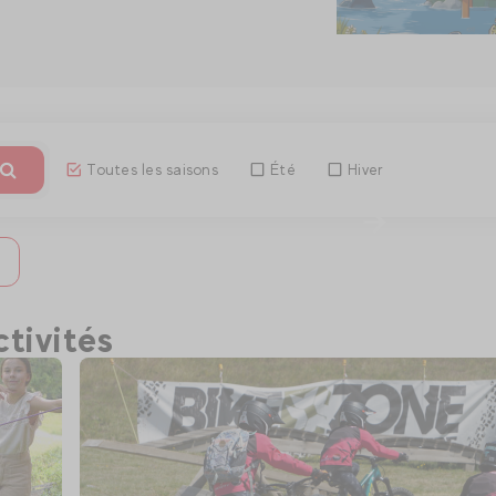
Toutes les saisons
Été
Hiver
Découvri
tivités