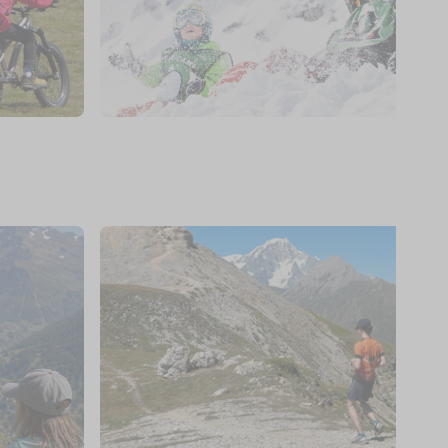
15
€
La Rosière
Dès
WINTER CAMP