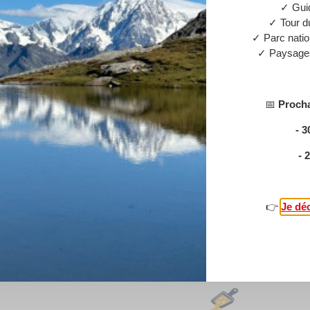
✓ Gui
aujourd’hui ?
✓ Tour d
✓ Parc natio
✓ Paysages
📅
Procha
- 3
- 
tre équipe
Contact
👉
Je déc
⬇️ Nos nouveautés ⬇️