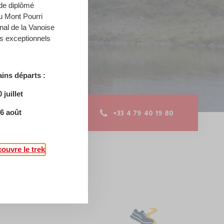
de diplômé
u Mont Pourri
nal de la Vanoise
 exceptionnels
ins départs :
0 juillet
26 août
+33 4 79 40 19 80
ouvre le trek