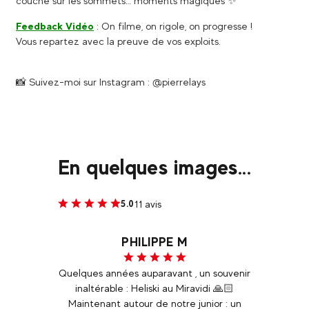
couche sur les sommets… moments magiques ✨
Feedback Vidéo
: On filme, on rigole, on progresse !
Vous repartez avec la preuve de vos exploits.
📸 Suivez-moi sur Instagram : @pierrelays
En quelques images...
11 avis
5.0
PHILIPPE M
 de ski
Quelques années auparavant , un souvenir
I en
es
inaltérable : Heliski au Miravidi 🙏🏻
r
ent
Maintenant autour de notre junior : un