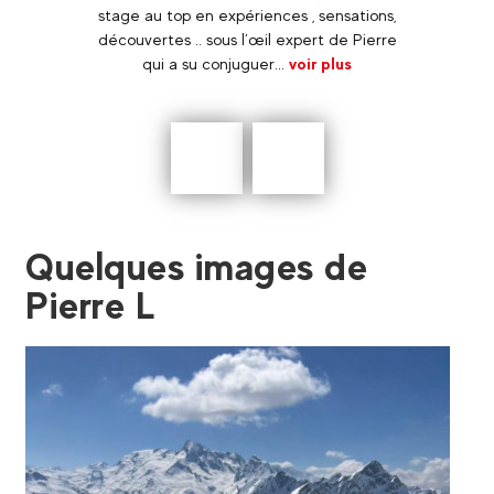
ement
stage au top en expériences , sensations,
enfants
découvertes .. sous l’œil expert de Pierre
lus
qui a su conjuguer...
voir plus
Précédent
En
savoir
plus
Quelques images de
Pierre L