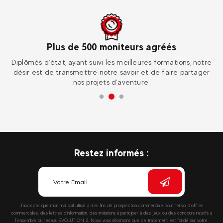
Plus de 500 moniteurs agréés
ur
Diplômés d’état, ayant suivi les meilleures formations, notre
Re
désir est de transmettre notre savoir et de faire partager
nos projets d’aventure.
Restez informés :
J’accepte que mon mail soit utilisé à des fins de prospection commerciale pour l’envoi d’offres
commerciales, des lettres d’information, des invitations à participer à des jeux ou des concours relatifs à
l’ensemble du réseau EVOLUTION 2. Nous vous informons que ce traitement est fondé sur votre