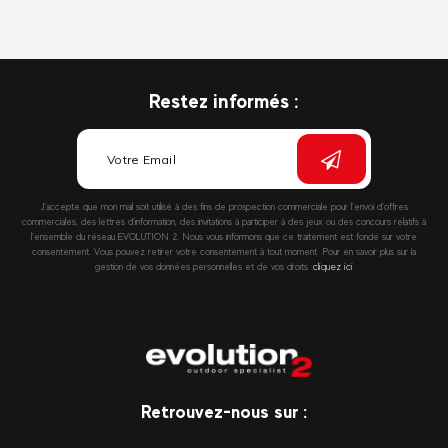
Restez informés :
J’accepte que mon mail soit utilisé à des fins de prospection commerciale pour l’envoi d’offres
commerciales, des lettres d’information, des invitations à participer à des jeux ou des concours relatifs à
l’ensemble du réseau EVOLUTION 2. Nous vous informons que ce traitement est fondé sur votre
consentement. Vous pouvez retirer votre consentement à tout moment. Pour en savoir plus sur la
gestion de vos données personnelles et de vos droits :
cliquez ici
Retrouvez-nous sur :