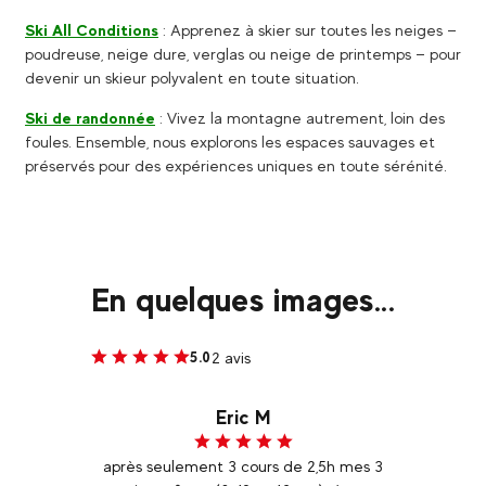
Ski All Conditions
: Apprenez à skier sur toutes les neiges —
poudreuse, neige dure, verglas ou neige de printemps — pour
devenir un skieur polyvalent en toute situation.
Ski de randonnée
: Vivez la montagne autrement, loin des
foules. Ensemble, nous explorons les espaces sauvages et
préservés pour des expériences uniques en toute sérénité.
En quelques images...
2 avis
5.0
Eric M
mille
après seulement 3 cours de 2,5h mes 3
Merc