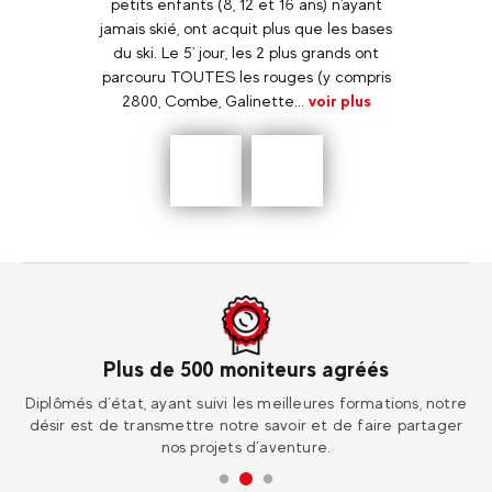
athe,
petits enfants (8, 12 et 16 ans) n'ayant
incr
❤️
jamais skié, ont acquit plus que les bases
F
du ski. Le 5' jour, les 2 plus grands ont
parcouru TOUTES les rouges (y compris
2800, Combe, Galinette...
voir plus
Précédent
En
savoir
plus
Plus de 500 moniteurs agréés
ur
Diplômés d’état, ayant suivi les meilleures formations, notre
Re
désir est de transmettre notre savoir et de faire partager
nos projets d’aventure.