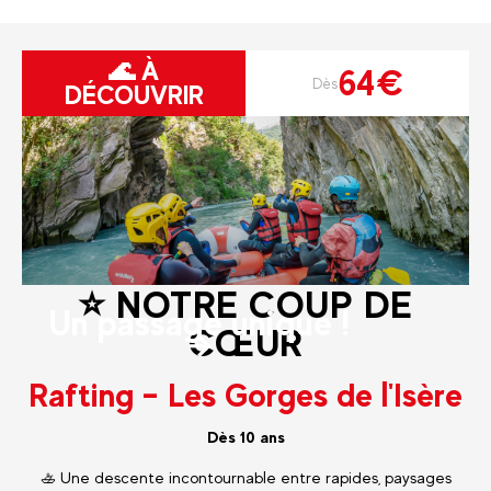
🌊 À
64€
Dès
DÉCOUVRIR
⭐ NOTRE COUP DE
Un passage unique !
CŒUR
Rafting – Les Gorges de l'Isère
Dès 10 ans
🚣 Une descente incontournable entre rapides, paysages