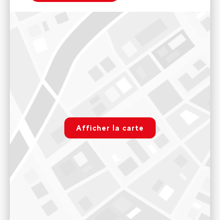
Ecole de Ski, VTT
58 Passage Lucas Curton, VALLANDRY, 73210 Landry,
France
9h00 - 12h00 et 16h00 - 18h00
Voir sur Google Maps
Base de Rafting de Landry
rgpd.advert.map
181 Route du Perrey, LANDRY, 73210 Landry, France
Afficher la carte
Paramétrer
9h00 - 19h00
Voir sur Google Maps
Base de rafting et canyoning du Doron de Bozel
Chalet Rafting, Ile du Ferlay, 73600, Salins-fontaine
9h00 - 18h00