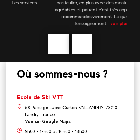
ces
particulier, en plus avec des moniteurs aussi
agréables et patient c’est très appréciable je
recommandes vivement. La qualité de
l'enseignement...
voir plus
Précédent
En
savoir
plus
Où sommes-nous ?
Ecole de Ski, VTT
58 Passage Lucas Curton, VALLANDRY, 73210
Landry, France
Voir sur Google Maps
9h00 - 12h00 et 16h00 - 18h00