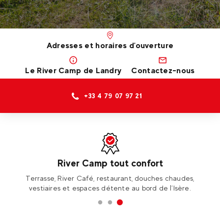
Adresses et horaires d'ouverture
Le River Camp de Landry
Contactez-nous
+33 4 79 07 97 21
River Camp tout confort
JF,
Terrasse, River Café, restaurant, douches chaudes,
D
vestiaires et espaces détente au bord de l’Isère.