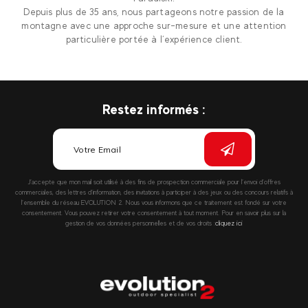
Depuis plus de 35 ans, nous partageons notre passion de la
montagne avec une approche sur-mesure et une attention
particulière portée à l’expérience client.
Restez informés :
J’accepte que mon mail soit utilisé à des fins de prospection commerciale pour l’envoi d’offres
commerciales, des lettres d’information, des invitations à participer à des jeux ou des concours relatifs à
l’ensemble du réseau EVOLUTION 2. Nous vous informons que ce traitement est fondé sur votre
consentement. Vous pouvez retirer votre consentement à tout moment. Pour en savoir plus sur la
gestion de vos données personnelles et de vos droits :
cliquez ici