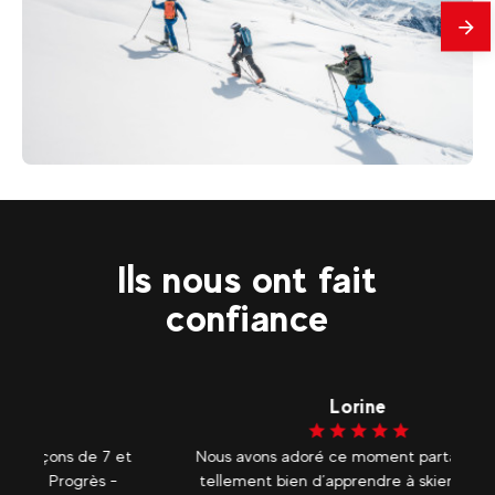
En
savo
plus
311
€
Landry
Dès
Engagement journée ou 1/2 journée
Ils nous ont fait
confiance
Lorine
 et
Nous avons adoré ce moment partager il est
-
tellement bien d’apprendre à skier en cours