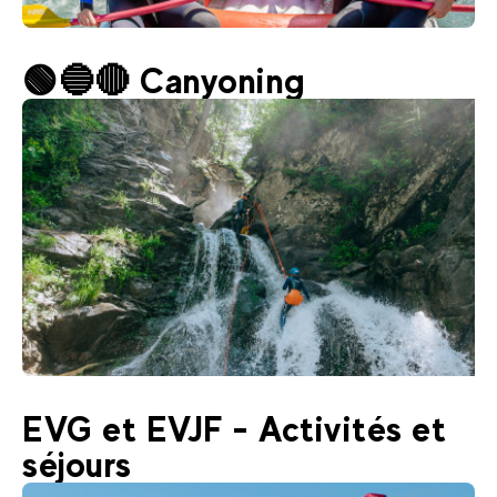
48
€
Landry
🟢🔵🔴 Canyoning
Dès
Rafting ados/adultes
Promotion
58
€
Landry
EVG et EVJF - Activités et
Dès
Canyoning
séjours