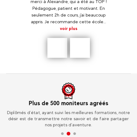
 très
merci à Alexandre, qui a été au TOP !
prat
ue. Je
Pédagogue, patient et motivant. En
seulement 2h de cours, j'ai beaucoup
appris. Je recommande cette école...
voir plus
Précédent
En
savoir
plus
Plus de 500 moniteurs agréés
ur
Diplômés d’état, ayant suivi les meilleures formations, notre
Re
désir est de transmettre notre savoir et de faire partager
nos projets d’aventure.