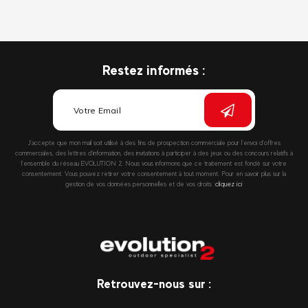
Restez informés :
J’accepte que mon mail soit utilisé à des fins de prospection commerciale pour l’envoi d’offres
commerciales, des lettres d’information, des invitations à participer à des jeux ou des concours relatifs à
l’ensemble du réseau EVOLUTION 2. Nous vous informons que ce traitement est fondé sur votre
consentement. Vous pouvez retirer votre consentement à tout moment. Pour en savoir plus sur la
gestion de vos données personnelles et de vos droits :
cliquez ici
Retrouvez-nous sur :