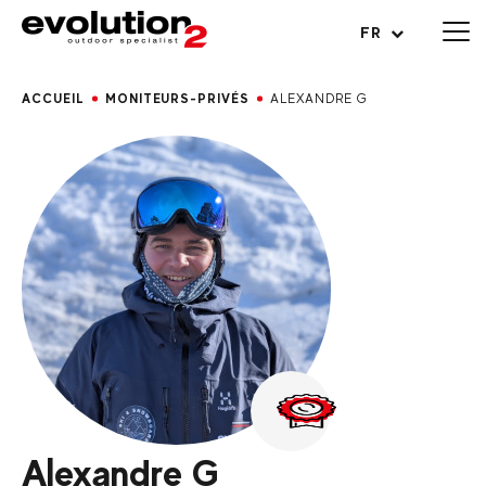
Ouvrir le menu
FR
ACCUEIL
MONITEURS-PRIVÉS
ALEXANDRE G
Alexandre G