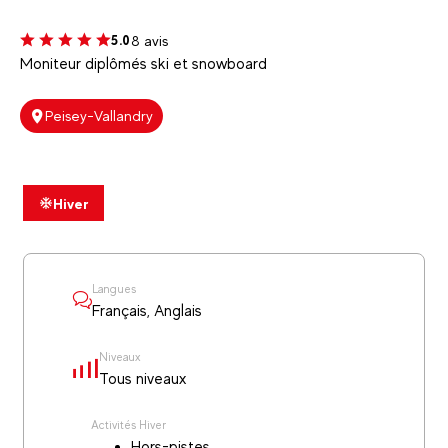
8 avis
5.0
Moniteur diplômés ski et snowboard
Peisey-Vallandry
Hiver
Langues
Français, Anglais
Niveaux
Tous niveaux
Activités Hiver
Hors-pistes