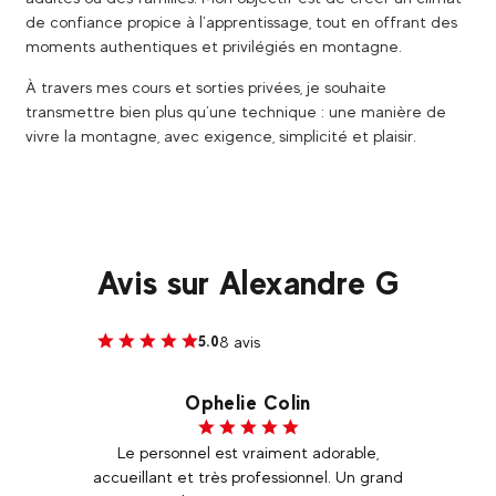
de confiance propice à l’apprentissage, tout en offrant des
moments authentiques et privilégiés en montagne.
À travers mes cours et sorties privées, je souhaite
transmettre bien plus qu’une technique : une manière de
vivre la montagne, avec exigence, simplicité et plaisir.
Avis sur Alexandre G
8 avis
5.0
Ophelie Colin
pris de
Le personnel est vraiment adorable,
Je
ai
accueillant et très professionnel. Un grand
enca