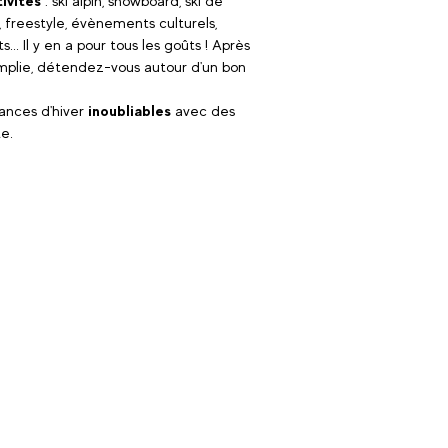
ivités
: ski alpin, snowboard, ski de
 freestyle, évènements culturels,
s... Il y en a pour tous les goûts ! Après
mplie, détendez-vous autour d'un bon
ances d'hiver
inoubliables
avec des
te.