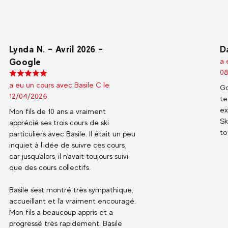
Lynda N. – Avril 2026 –
D
Google
a 
08
a eu un cours avec Basile C le
Go
12/04/2026
te
ex
Mon fils de 10 ans a vraiment
Sk
apprécié ses trois cours de ski
to
particuliers avec Basile. Il était un peu
inquiet à l'idée de suivre ces cours,
car jusqu'alors, il n'avait toujours suivi
que des cours collectifs.
Basile s'est montré très sympathique,
accueillant et l'a vraiment encouragé.
Mon fils a beaucoup appris et a
progressé très rapidement. Basile