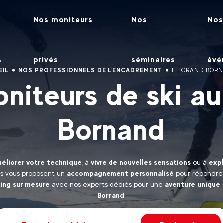
Nos moniteurs
Nos
Nos
s
privés
séminaires
évé
EIL
NOS PROFESSIONNELS DE L'ENCADREMENT
LE GRAND BOR
niteurs de ski a
Bornand
éliorer votre technique
, à
vivre de nouvelles sensations
ou à
expl
rs vous proposent un
accompagnement personnalisé
pour répondre 
ing sur mesure
avec nos experts dédiés pour une
aventure unique
Bornand
.