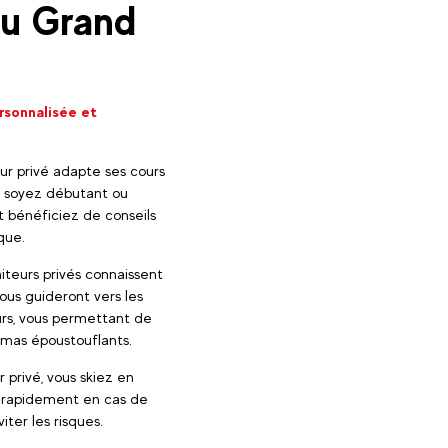
au Grand
ersonnalisée et
ur privé adapte ses cours
us soyez débutant ou
t bénéficiez de conseils
que.
iteurs privés connaissent
ous guideront vers les
sûrs, vous permettant de
amas époustouflants.
 privé, vous skiez en
ir rapidement en cas de
iter les risques.