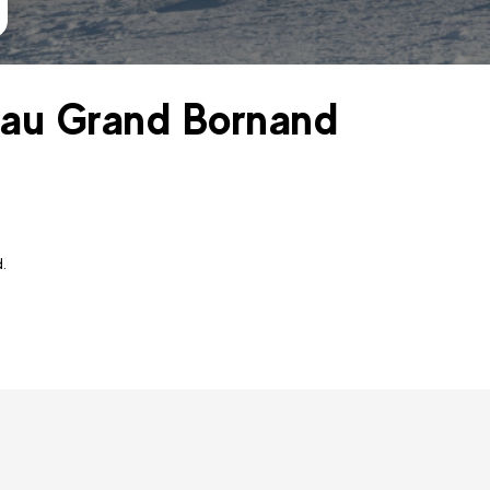
s au Grand Bornand
.
.