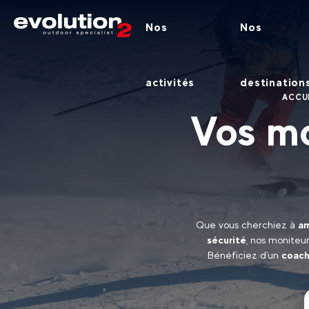
Nos
Nos
activités
destination
ACCU
Vos mo
Que vous cherchiez à
am
sécurité
, nos moniteu
Bénéficiez d'un
coach