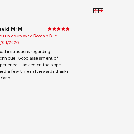
Précédent
En
savoir
plus
avid M-M
DUBO
eu un cours avec Romain D le
a eu un
/04/2026
04/08/
od instructions regarding
Super c
chnique. Good assessment of
guide f
perience + advice on the slope.
ied a few times afterwards thanks
 Yann