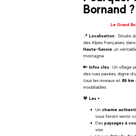
Bornand ?
Le Grand Bor
📍
Localisation
: Située d
des Alpes françaises, dan
Haute-Savoie
, un véritab
montagne.
🔑
Infos clés
: Un village 
des rues pavées, digne d'u
tous les niveaux et
86 km 
inoubliables.
💖
Les +
:
Un
charme authent
vous feront sentir 
Des
paysages à cou
voix.