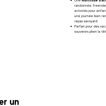
Une
multitude d'act
randonnée, freeride,
activités pour enfant
une journée bien re
repas savoyard.
Parfait pour des vac
souvenirs plein la tê
er un