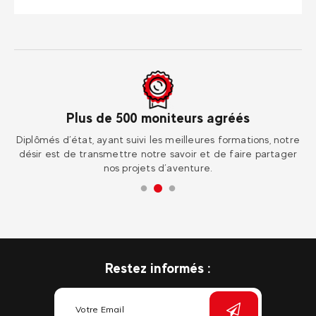
moniteurs agréés
Dans le mond
 les meilleures formations, notre
Rendez-vous dans une de nos 30 
otre savoir et de faire partager
à l’étranger pour une expér
ts d’aventure.
Restez informés :