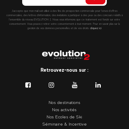
J’accepte que mon mail soit utilisé à des fins de prospection commerciale pour l’envoi d’offres
commerciales, des lettres d’information, des invitations à participer à des jeux ou des concours relatifs à
l’ensemble du réseau EVOLUTION 2. Nous vous informons que ce traitement est fondé sur votre
consentement. Vous pouvez retirer votre consentement à tout moment. Pour en savoir plus sur la
gestion de vos données personnelles et de vos droits :
cliquez ici
Retrouvez-nous sur :
Nos destinations
Nos activités
Nos Ecoles de Ski
Séminaire & Incentive