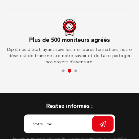
Plus de 500 moniteurs agréés
ur
Diplômés d’état, ayant suivi les meilleures formations, notre
Re
désir est de transmettre notre savoir et de faire partager
nos projets d’aventure.
Restez informés :
J’accepte que mon mail soit utilisé à des fins de prospection commerciale pour l’envoi d’offres