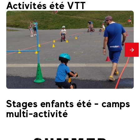
Activités été VTT
En
savo
plus
19
€
La Clusaz
Stages enfants été - camps
Dès
Draisienne 3-4 ans
multi-activité