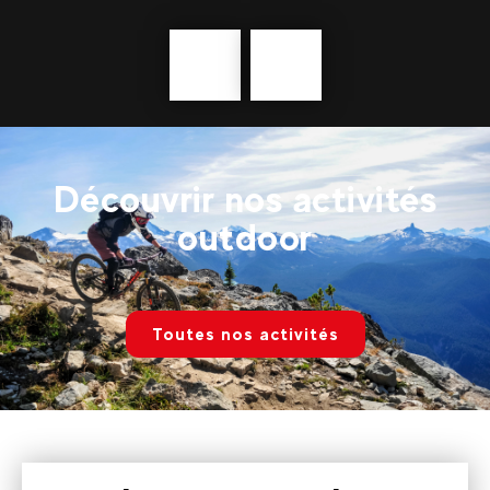
Précédent
En
savoir
plus
Découvrir nos activités
outdoor
Toutes nos activités