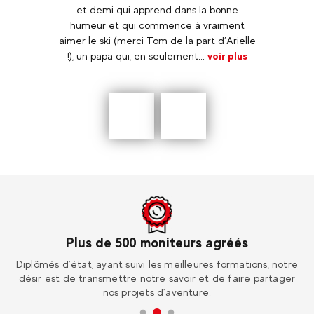
lançant
et demi qui apprend dans la bonne
Rosi
ccueil
humeur et qui commence à vraiment
j'éta
lement.
aimer le ski (merci Tom de la part d’Arielle
!), un papa qui, en seulement...
voir plus
malh
Précédent
En
savoir
plus
Plus de 500 moniteurs agréés
ur
Diplômés d’état, ayant suivi les meilleures formations, notre
Re
désir est de transmettre notre savoir et de faire partager
nos projets d’aventure.