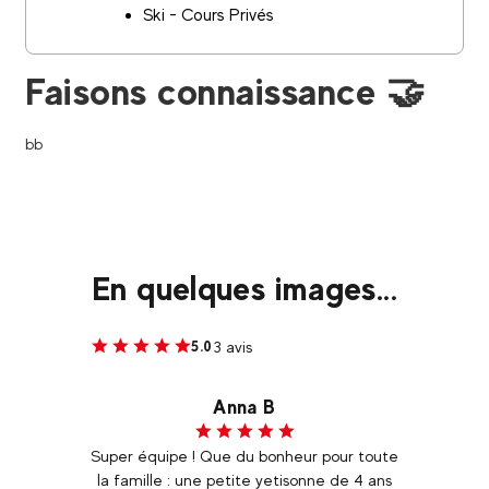
Ski - Cours Privés
Faisons connaissance 🤝
bb
En quelques images...
3 avis
5.0
Anna B
 bonne
Super équipe ! Que du bonheur pour toute
Mon
rrivés
la famille : une petite yetisonne de 4 ans
séjou